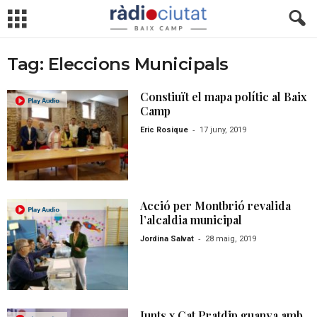
Tag: Eleccions Municipals
Constiuït el mapa polític al Baix
Camp
-
Eric Rosique
17 juny, 2019
Acció per Montbrió revalida
l’alcaldia municipal
-
Jordina Salvat
28 maig, 2019
Junts x Cat Pratdip guanya amb