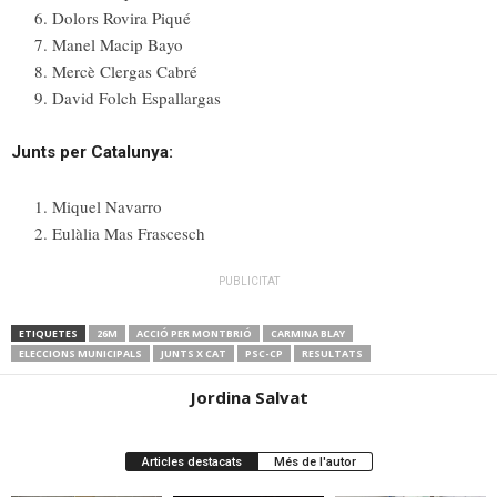
Dolors Rovira Piqué
Manel Macip Bayo
Mercè Clergas Cabré
David Folch Espallargas
Junts per Catalunya:
Miquel Navarro
Eulàlia Mas Frascesch
PUBLICITAT
ETIQUETES
26M
ACCIÓ PER MONTBRIÓ
CARMINA BLAY
ELECCIONS MUNICIPALS
JUNTS X CAT
PSC-CP
RESULTATS
Jordina Salvat
Articles destacats
Més de l'autor