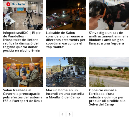
InfopodcastBXC | El ple
L’alcalde de Salou
S’investiga un cas de
de Vandellòs i
convida a una reunió a
maltractament animal a
l’Hospitalet de l’Infant
diferents estaments per
Riudoms amb un gos
ratifica la dimissió del
coordinar-se contra el
llançat a una foguera
regidor que va donar
‘top manta’
positiu en alcoholèmia
Salou trasllada al
Mor un home en un
Oposició veïnal a
Govern la preocupació
incendi en una parcel·la
l’arribada d’una
pels efectes del sistema
a Montbrió del Camp
indústria química per
EES a l’aeroport de Reus
produir oli pirolític a la
Selva del Camp