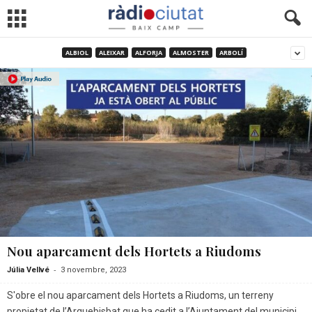
ALBIOL
ALEIXAR
ALFORJA
ALMOSTER
ARBOLÍ
Nou aparcament dels Hortets a Riudoms
-
Júlia Vellvé
3 novembre, 2023
S'obre el nou aparcament dels Hortets a Riudoms, un terreny
propietat de l’Arquebisbat que ha cedit a l’Ajuntament del municipi