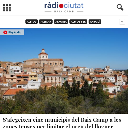
ALBIOL
ALEIXAR
ALFORJA
ALMOSTER
ARBOLÍ
S’afegeixen cinc municipis del Baix Camp a les
zones tenses per limitar el preu del lloguer