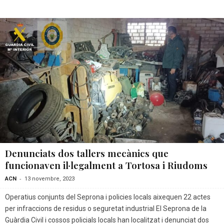
Denunciats dos tallers mecànics que
funcionaven il·legalment a Tortosa i Riudoms
-
ACN
13 novembre, 2023
Operatius conjunts del Seprona i policies locals aixequen 22 actes
per infraccions de residus o seguretat industrial El Seprona de la
Guàrdia Civil i cossos policials locals han localitzat i denunciat dos