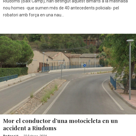
Riudoms (Baix Camp), han detingut aquest dimarts a la matinada
nou homes -que sumen més de 40 antecedents policials- pel
robatori amb força en una nau...
Mor el conductor d’una motocicleta en un
accident a Riudoms
-