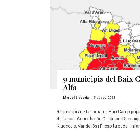
9 municipis del Baix C
Alfa
-
Miquel Llaberia
3 agost, 2023
9 municipis de la comarca Baix Camp pujaran
4 d’agost. Aquests són Colldejou, Duesaigü
Riudecols, Vandellòs i l’Hospitalet de l’Infant