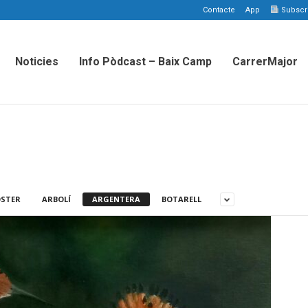
Contacte
App
Subscriu
Noticies
Info Pòdcast – Baix Camp
CarrerMajor
STER
ARBOLÍ
ARGENTERA
BOTARELL