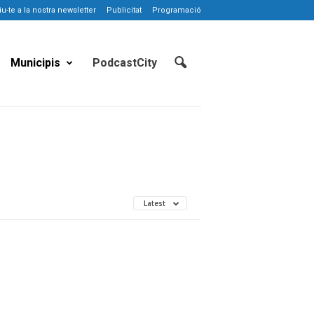
-te a la nostra newsletter
Publicitat
Programació
Municipis
PodcastCity
Latest