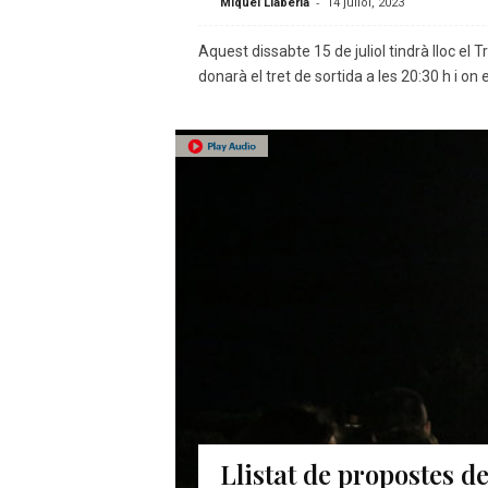
-
Miquel Llaberia
14 juliol, 2023
Aquest dissabte 15 de juliol tindrà lloc el
donarà el tret de sortida a les 20:30 h i on
Llistat de propostes d