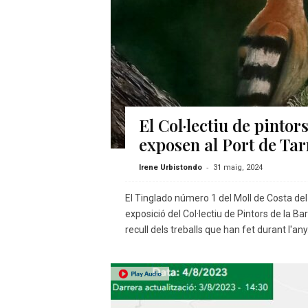
–
R
à
d
i
o
O
n
El Col·lectiu de pinto
l
exposen al Port de Ta
i
n
-
Irene Urbistondo
31 maig, 2024
e
El Tinglado número 1 del Moll de Costa del 
exposició del Col·lectiu de Pintors de la 
recull dels treballs que han fet durant l'any