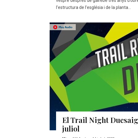
vespre després de gairebé tres anys d’obres
l’estructura de l’església i de la planta...
El Trail Night Duesaigü
juliol