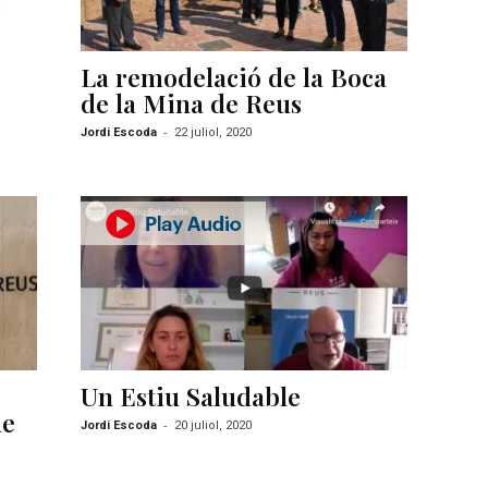
La remodelació de la Boca
de la Mina de Reus
-
Jordi Escoda
22 juliol, 2020
Un Estiu Saludable
de
-
Jordi Escoda
20 juliol, 2020