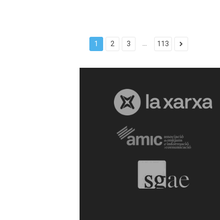
...
1
2
3
113