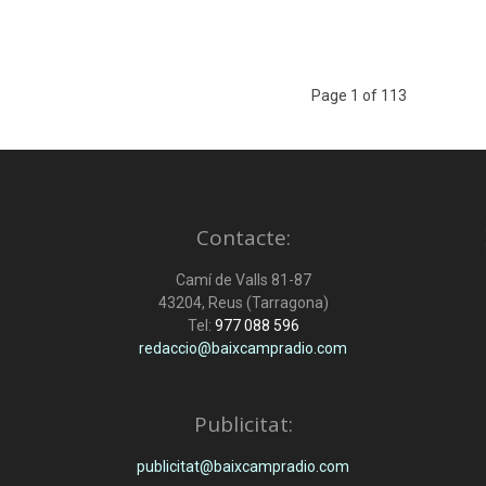
Page 1 of 113
Contacte:
Camí de Valls 81-87
43204, Reus (Tarragona)
Tel:
977 088 596
redaccio@baixcampradio.com
Publicitat:
publicitat@baixcampradio.com