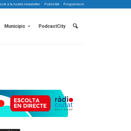
-te a la nostra newsletter
Publicitat
Programació
Municipis
PodcastCity