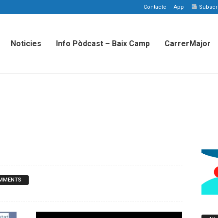
Contacte
App
Subscriu
Noticies
Info Pòdcast – Baix Camp
CarrerMajor
OMMENTS