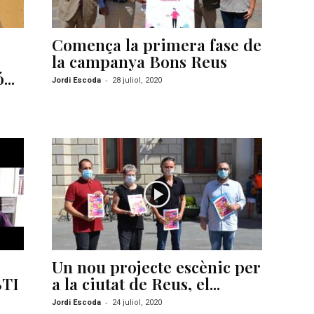
Comença la primera fase de
la campanya Bons Reus
...
-
Jordi Escoda
28 juliol, 2020
Un nou projecte escènic per
BTI
a la ciutat de Reus, el...
-
Jordi Escoda
24 juliol, 2020