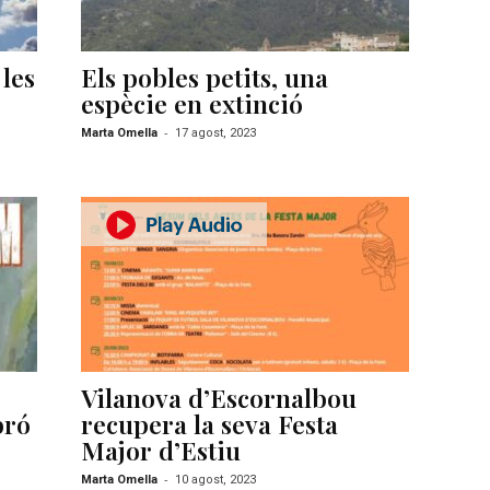
les
Els pobles petits, una
espècie en extinció
-
Marta Omella
17 agost, 2023
Vilanova d’Escornalbou
bró
recupera la seva Festa
Major d’Estiu
-
Marta Omella
10 agost, 2023