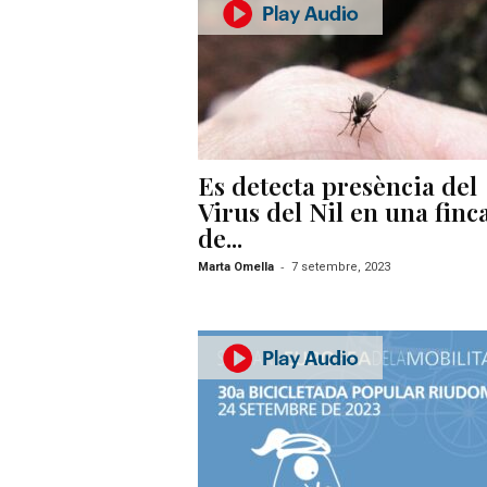
–
R
à
d
i
o
O
Es detecta presència del
n
l
Virus del Nil en una finc
i
de...
n
-
Marta Omella
7 setembre, 2023
e