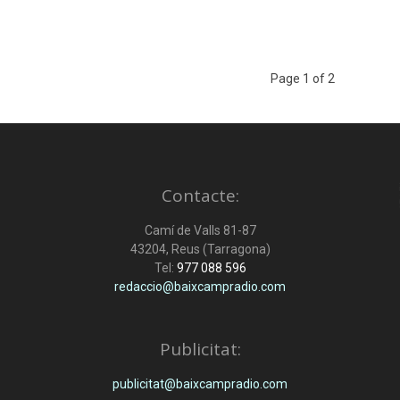
Page 1 of 2
Contacte:
Camí de Valls 81-87
43204, Reus (Tarragona)
Tel:
977 088 596
redaccio@baixcampradio.com
Publicitat:
publicitat@baixcampradio.com