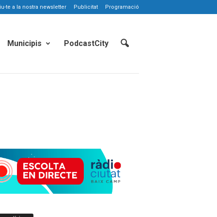
-te a la nostra newsletter
Publicitat
Programació
Municipis
PodcastCity