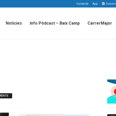
Contacte
App
Subscriu
Noticies
Info Pòdcast – Baix Camp
CarrerMajor
MENTS