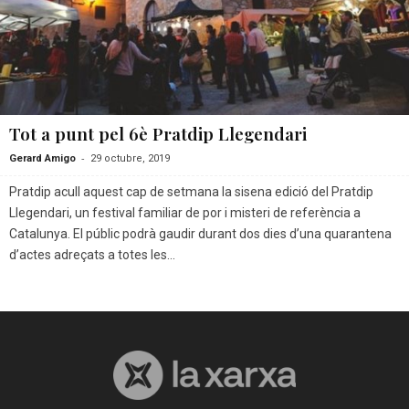
Tot a punt pel 6è Pratdip Llegendari
-
Gerard Amigo
29 octubre, 2019
Pratdip acull aquest cap de setmana la sisena edició del Pratdip
Llegendari, un festival familiar de por i misteri de referència a
Catalunya. El públic podrà gaudir durant dos dies d’una quarantena
d’actes adreçats a totes les...