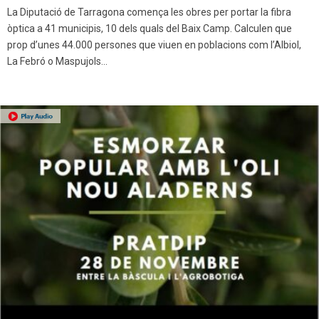
La Diputació de Tarragona comença les obres per portar la fibra
òptica a 41 municipis, 10 dels quals del Baix Camp. Calculen que
prop d’unes 44.000 persones que viuen en poblacions com l’Albiol,
La Febró o Maspujols...