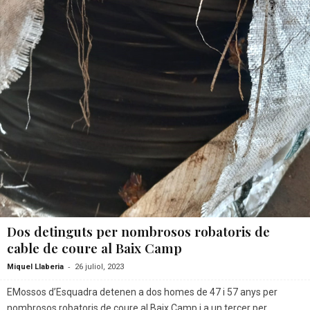
Dos detinguts per nombrosos robatoris de
cable de coure al Baix Camp
-
Miquel Llaberia
26 juliol, 2023
EMossos d’Esquadra detenen a dos homes de 47 i 57 anys per
nombrosos robatoris de coure al Baix Camp i a un tercer per