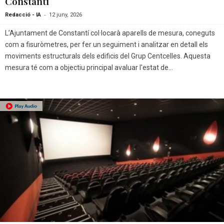
Constantí
-
Redacció - IA
12 juny, 2026
L’Ajuntament de Constantí col·locarà aparells de mesura, coneguts
com a fisuròmetres, per fer un seguiment i analitzar en detall els
moviments estructurals dels edificis del Grup Centcelles. Aquesta
mesura té com a objectiu principal avaluar l'estat de...