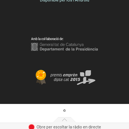
Disponible per IOs i Android
©
Obre per escoltar la ràdio en directe