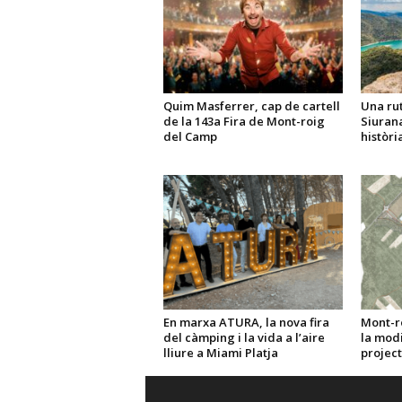
Quim Masferrer, cap de cartell
Una rut
de la 143a Fira de Mont-roig
Siurana
del Camp
històri
En marxa ATURA, la nova fira
Mont-r
del càmping i la vida a l’aire
la modi
lliure a Miami Platja
projec