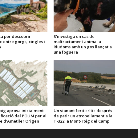
a per descobrir
S’investiga un cas de
: entre gorgs, cingles i
maltractament animal a
a
Riudoms amb un gos llançat a
una foguera
oig aprova inicialment
Un vianant ferit crític després
ficació del POUM per al
de patir un atropellament a la
te d’Ametller Origen
T-322, a Mont-roig del Camp