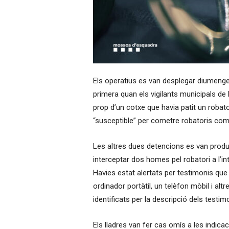
Els operatius es van desplegar diumenge i 
primera quan els vigilants municipals de
prop d’un cotxe que havia patit un robato
“susceptible” per cometre robatoris com u
Les altres dues detencions es van produir
interceptar dos homes pel robatori a l’int
Havies estat alertats per testimonis que
ordinador portàtil, un telèfon mòbil i alt
identificats per la descripció dels testim
Els lladres van fer cas omís a les indica