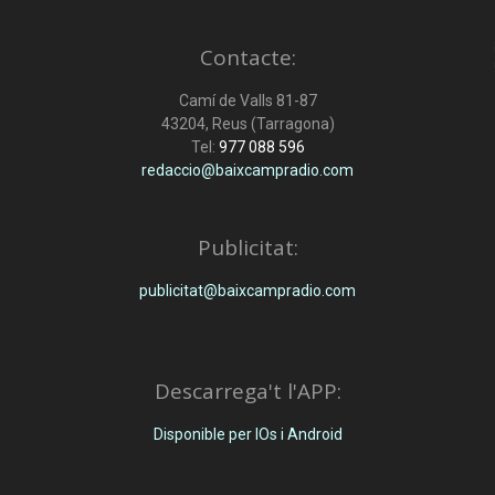
Contacte:
Camí de Valls 81-87
43204, Reus (Tarragona)
Tel:
977 088 596
redaccio@baixcampradio.com
Publicitat:
publicitat@baixcampradio.com
Descarrega't l'APP:
Disponible per IOs i Android