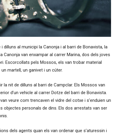
dilluns al municipi la Canonja i al barri de Bonavista, la
 la Canonja van enxampar al carrer Marina, dos dels joves
ri. Escorcollats pels Mossos, els van trobar material
n martell, un ganivet i un cúter.
 la nit de dilluns al barri de Campclar. Els Mossos van
erior d’un vehicle al carrer Dotze del barri de Bonavista.
 van veure com trencaven el vidre del cotxe i s’enduien un
res objectes personals de dins. Els dos arrestats van ser
onis.
cions dels agents quan els van ordenar que s’aturessin i