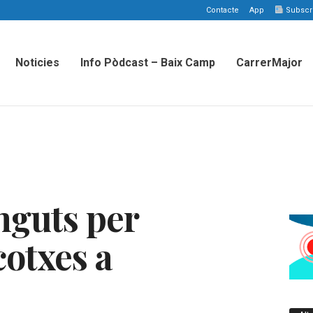
Contacte
App
Subscriu
Noticies
Info Pòdcast – Baix Camp
CarrerMajor
nguts per
cotxes a