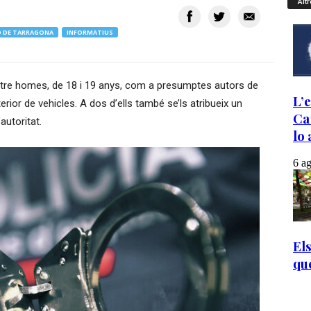
Altr
 DE TARRAGONA
INFORMATIUS
tre homes, de 18 i 19 anys, com a presumptes autors de
erior de vehicles. A dos d’ells també se’ls atribueix un
autoritat.