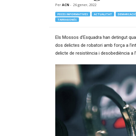
Per
ACN
-
26 gener, 2022
–
R
PECES INFORMATIVES
ACTUALITAT
DEMARCACIÓ
à
TARRAGONÉS
d
i
Els Mossos d’Esquadra han detingut qua
o
O
dos delictes de robatori amb força a l’int
n
delicte de resistència i desobediència a l’
l
i
n
e