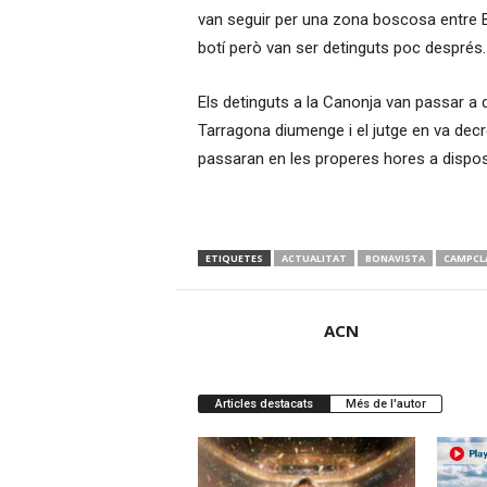
van seguir per una zona boscosa entre B
botí però van ser detinguts poc després.
Els detinguts a la Canonja van passar a di
Tarragona diumenge i el jutge en va decre
passaran en les properes hores a disposic
ETIQUETES
ACTUALITAT
BONAVISTA
CAMPCL
ACN
Articles destacats
Més de l'autor