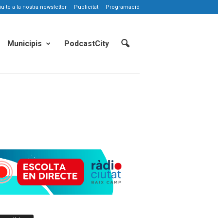
-te a la nostra newsletter
Publicitat
Programació
Municipis
PodcastCity