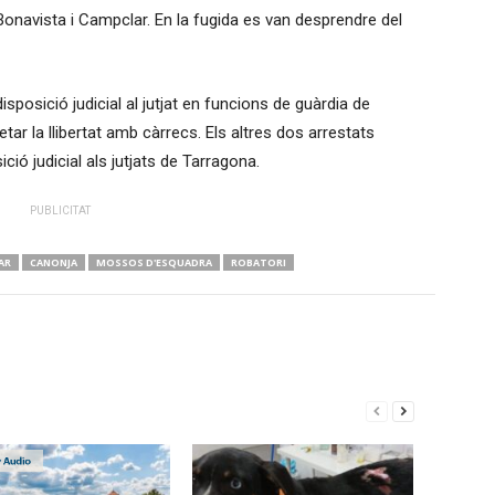
onavista i Campclar. En la fugida es van desprendre del
sposició judicial al jutjat en funcions de guàrdia de
tar la llibertat amb càrrecs. Els altres dos arrestats
ió judicial als jutjats de Tarragona.
PUBLICITAT
AR
CANONJA
MOSSOS D'ESQUADRA
ROBATORI