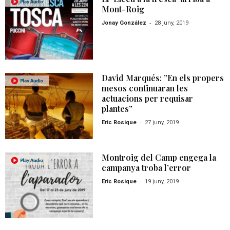
Mont-Roig
-
Jonay González
28 juny, 2019
David Marqués: ”En els propers
mesos continuaran les
actuacions per requisar
plantes”
-
Eric Rosique
27 juny, 2019
Montroig del Camp engega la
campanya troba l’error
-
Eric Rosique
19 juny, 2019