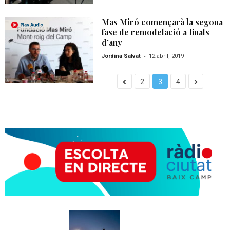
Mas Miró començarà la segona
fase de remodelació a finals
d’any
-
Jordina Salvat
12 abril, 2019
2
3
4