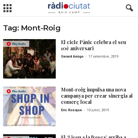
Tag: Mont-Roig
El cicle Pànic celebra el seu
10è aniversari
-
Gerard Amigo
17 setembre, 2019
Mont-roig impulsa una nova
campanya per crear sinergia al
comerç local
-
Eric Rosique
10 juliol, 2019
El ‘Liceu a la fresca’ arriba a