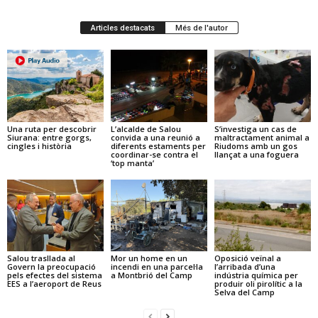
Articles destacats
Més de l'autor
Una ruta per descobrir
L’alcalde de Salou
S’investiga un cas de
Siurana: entre gorgs,
convida a una reunió a
maltractament animal a
cingles i història
diferents estaments per
Riudoms amb un gos
coordinar-se contra el
llançat a una foguera
‘top manta’
Salou trasllada al
Mor un home en un
Oposició veïnal a
Govern la preocupació
incendi en una parcel·la
l’arribada d’una
pels efectes del sistema
a Montbrió del Camp
indústria química per
EES a l’aeroport de Reus
produir oli pirolític a la
Selva del Camp