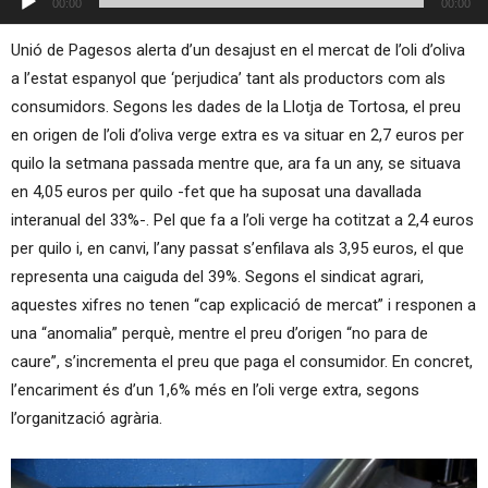
00:00
00:00
d'àudio
Unió de Pagesos alerta d’un desajust en el mercat de l’oli d’oliva
a l’estat espanyol que ‘perjudica’ tant als productors com als
consumidors. Segons les dades de la Llotja de Tortosa, el preu
en origen de l’oli d’oliva verge extra es va situar en 2,7 euros per
quilo la setmana passada mentre que, ara fa un any, se situava
en 4,05 euros per quilo -fet que ha suposat una davallada
interanual del 33%-. Pel que fa a l’oli verge ha cotitzat a 2,4 euros
per quilo i, en canvi, l’any passat s’enfilava als 3,95 euros, el que
representa una caiguda del 39%. Segons el sindicat agrari,
aquestes xifres no tenen “cap explicació de mercat” i responen a
una “anomalia” perquè, mentre el preu d’origen “no para de
caure”, s’incrementa el preu que paga el consumidor. En concret,
l’encariment és d’un 1,6% més en l’oli verge extra, segons
l’organització agrària.