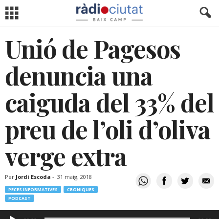
Unió de Pagesos
denuncia una
caiguda del 33% del
preu de l’oli d’oliva
verge extra
Per
Jordi Escoda
-
31 maig, 2018
PECES INFORMATIVES
CRONIQUES
PODCAST
Reproductor