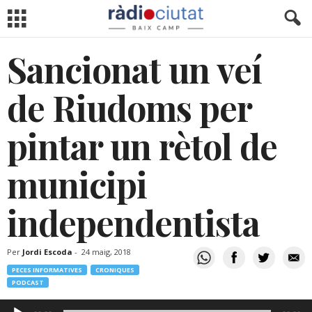
Sancionat un veí
de Riudoms per
pintar un rètol de
municipi
independentista
Per
Jordi Escoda
-
24 maig, 2018
PECES INFORMATIVES
CRONIQUES
PODCAST
Reproductor