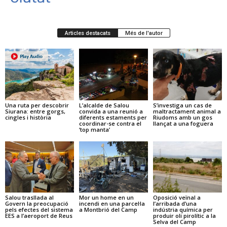
Articles destacats
Més de l'autor
Una ruta per descobrir
L’alcalde de Salou
S’investiga un cas de
Siurana: entre gorgs,
convida a una reunió a
maltractament animal a
cingles i història
diferents estaments per
Riudoms amb un gos
coordinar-se contra el
llançat a una foguera
‘top manta’
Salou trasllada al
Mor un home en un
Oposició veïnal a
Govern la preocupació
incendi en una parcel·la
l’arribada d’una
pels efectes del sistema
a Montbrió del Camp
indústria química per
EES a l’aeroport de Reus
produir oli pirolític a la
Selva del Camp