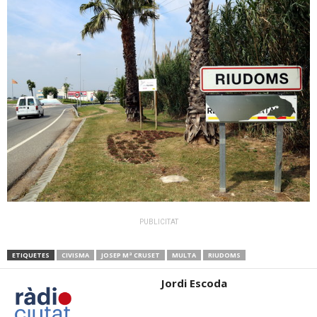
PUBLICITAT
ETIQUETES
CIVISMA
JOSEP Mª CRUSET
MULTA
RIUDOMS
Jordi Escoda