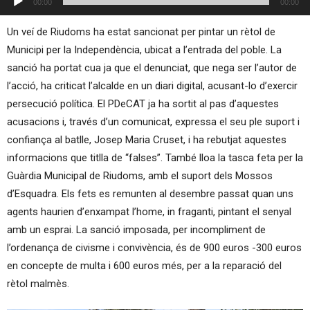
00:00
00:00
d'àudio
Un veí de Riudoms ha estat sancionat per pintar un rètol de
Municipi per la Independència, ubicat a l’entrada del poble. La
sanció ha portat cua ja que el denunciat, que nega ser l’autor de
l’acció, ha criticat l’alcalde en un diari digital, acusant-lo d’exercir
persecució política. El PDeCAT ja ha sortit al pas d’aquestes
acusacions i, través d’un comunicat, expressa el seu ple suport i
confiança al batlle, Josep Maria Cruset, i ha rebutjat aquestes
informacions que titlla de “falses”. També lloa la tasca feta per la
Guàrdia Municipal de Riudoms, amb el suport dels Mossos
d’Esquadra. Els fets es remunten al desembre passat quan uns
agents haurien d’enxampat l’home, in fraganti, pintant el senyal
amb un esprai. La sanció imposada, per incompliment de
l’ordenança de civisme i convivència, és de 900 euros -300 euros
en concepte de multa i 600 euros més, per a la reparació del
rètol malmès.