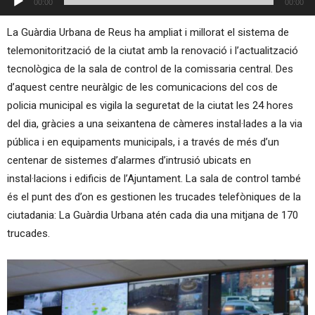
00:00
00:00
d'àudio
La Guàrdia Urbana de Reus ha ampliat i millorat el sistema de
telemonitorització de la ciutat amb la renovació i l’actualització
tecnològica de la sala de control de la comissaria central. Des
d’aquest centre neuràlgic de les comunicacions del cos de
policia municipal es vigila la seguretat de la ciutat les 24 hores
del dia, gràcies a una seixantena de càmeres instal·lades a la via
pública i en equipaments municipals, i a través de més d’un
centenar de sistemes d’alarmes d’intrusió ubicats en
instal·lacions i edificis de l’Ajuntament. La sala de control també
és el punt des d’on es gestionen les trucades telefòniques de la
ciutadania: La Guàrdia Urbana atén cada dia una mitjana de 170
trucades.