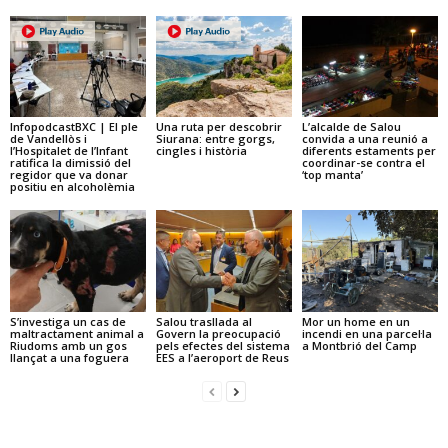
InfopodcastBXC | El ple
Una ruta per descobrir
L’alcalde de Salou
de Vandellòs i
Siurana: entre gorgs,
convida a una reunió a
l’Hospitalet de l’Infant
cingles i història
diferents estaments per
ratifica la dimissió del
coordinar-se contra el
regidor que va donar
‘top manta’
positiu en alcoholèmia
S’investiga un cas de
Salou trasllada al
Mor un home en un
maltractament animal a
Govern la preocupació
incendi en una parcel·la
Riudoms amb un gos
pels efectes del sistema
a Montbrió del Camp
llançat a una foguera
EES a l’aeroport de Reus