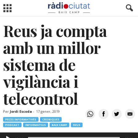
Reus ja compta
amb un millor
sistema de
vigilància i
telecontrol
Per
Jordi Escoda
-
17 gener, 2019
PECES INFORMATIVES
CRONIQUES
PODCAST
INFORMATIUS
BAIX CAMP
REUS
Reproductor