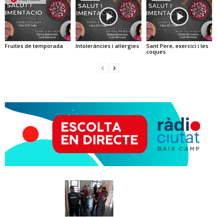
Fruites de temporada
Intoleràncies i al·lergies
Sant Pere, exercici i les
coques