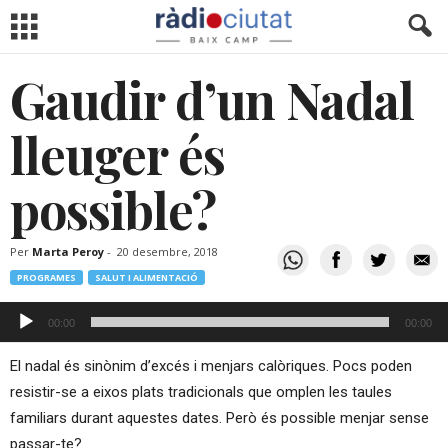
Gaudir d’un Nadal
lleuger és
possible?
Per
Marta Peroy
-
20 desembre, 2018
PROGRAMES
SALUT I ALIMENTACIÓ
Reproductor
00:00
00:00
d'àudio
El nadal és sinònim d’excés i menjars calòriques. Pocs poden
resistir-se a eixos plats tradicionals que omplen les taules
familiars durant aquestes dates. Però és possible menjar sense
passar-te?