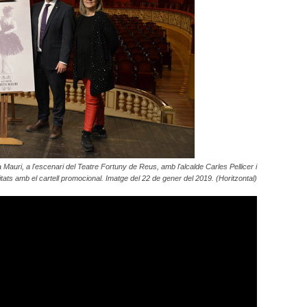
 Mauri, a l'escenari del Teatre Fortuny de Reus, amb l'alcalde Carles Pellicer i
tats amb el cartell promocional. Imatge del 22 de gener del 2019. (Horitzontal)