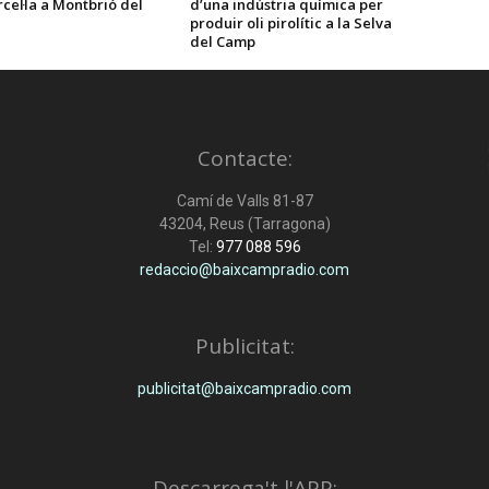
cel·la a Montbrió del
d’una indústria química per
produir oli pirolític a la Selva
del Camp
Contacte:
Camí de Valls 81-87
43204, Reus (Tarragona)
Tel:
977 088 596
redaccio@baixcampradio.com
Publicitat:
publicitat@baixcampradio.com
Descarrega't l'APP: