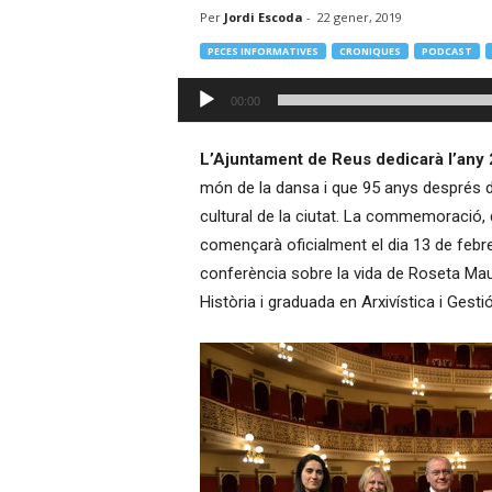
Per
Jordi Escoda
-
22 gener, 2019
–
R
PECES INFORMATIVES
CRONIQUES
PODCAST
à
d
Reproductor
00:00
i
d'àudio
o
O
L’Ajuntament de Reus dedicarà l’any 2
n
món de la dansa i que 95 anys després d
l
cultural de la ciutat. La commemoració, q
i
començarà oficialment el dia 13 de febrer
n
conferència sobre la vida de Roseta Maur
e
Història i graduada en Arxivística i Gestió