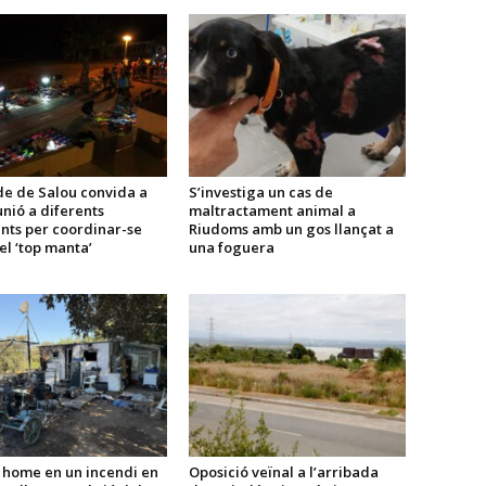
de de Salou convida a
S’investiga un cas de
nió a diferents
maltractament animal a
nts per coordinar-se
Riudoms amb un gos llançat a
el ‘top manta’
una foguera
 home en un incendi en
Oposició veïnal a l’arribada