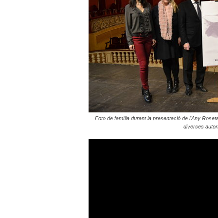
Foto de família durant la presentació de l'Any Roseta
diverses autori