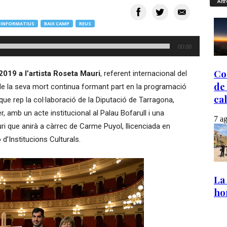
Altr
INFORMATIUS
BAIX CAMP
REUS
00:00
019 a l’artista Roseta Mauri
, referent internacional del
e la seva mort continua formant part en la programació
ue rep la col·laboració de la Diputació de Tarragona,
, amb un acte institucional al Palau Bofarull i una
i que anirà a càrrec de Carme Puyol, llicenciada en
 d’Institucions Culturals.