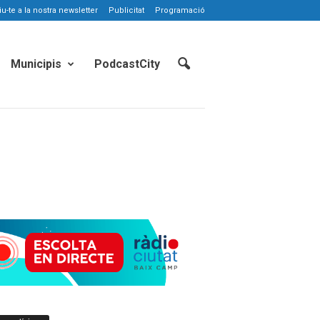
-te a la nostra newsletter
Publicitat
Programació
Municipis
PodcastCity