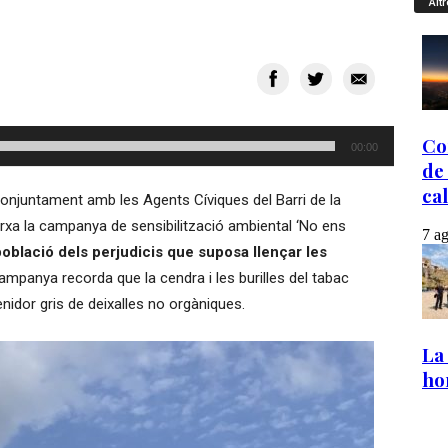
Altr
00:00
conjuntament amb les Agents Cíviques del Barri de la
marxa la campanya de sensibilització ambiental ‘No ens
població dels perjudicis que suposa llençar les
campanya recorda que la cendra i les burilles del tabac
nidor gris de deixalles no orgàniques.