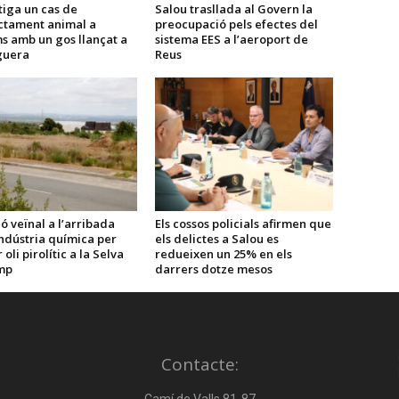
tiga un cas de
Salou trasllada al Govern la
ctament animal a
preocupació pels efectes del
s amb un gos llançat a
sistema EES a l’aeroport de
guera
Reus
ó veïnal a l’arribada
Els cossos policials afirmen que
ndústria química per
els delictes a Salou es
oli pirolític a la Selva
redueixen un 25% en els
mp
darrers dotze mesos
Contacte: