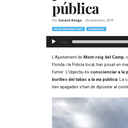
pública
–
R
à
Per
Gerard Amigo
-
26 setembre, 2019
d
i
PECES INFORMATIVES
CRONIQUES
o
Reproductor
O
00:00
d'àudio
n
l
L’Ajuntament de
Mont-roig del Camp
, 
i
Florida i la Policia local, han posat en 
n
e
fumis’. L’objectiu és
conscienciar a la 
burilles del tabac a la via pública
. La 
ben apagades s’han de dipositar al conte