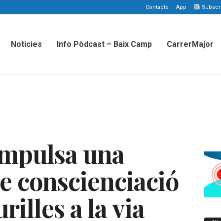
Contacte
App
Subscriu
Noticies
Info Pòdcast – Baix Camp
CarrerMajor
impulsa una
 conscienciació
rilles a la via