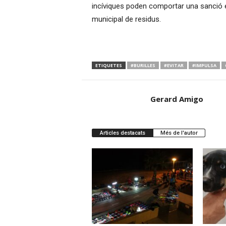
incíviques poden comportar una sanció 
municipal de residus.
ETIQUETES
#BURILLES
#EVITAR
#IMPULSA
Gerard Amigo
Articles destacats
Més de l'autor