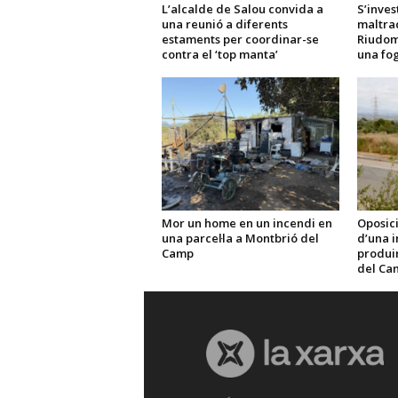
L’alcalde de Salou convida a
S’inves
una reunió a diferents
maltra
estaments per coordinar-se
Riudom
contra el ‘top manta’
una fo
Mor un home en un incendi en
Oposici
una parcel·la a Montbrió del
d’una i
Camp
produir 
del Ca