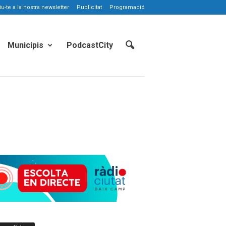
-te a la nostra newsletter
Publicitat
Programació
Municipis
PodcastCity