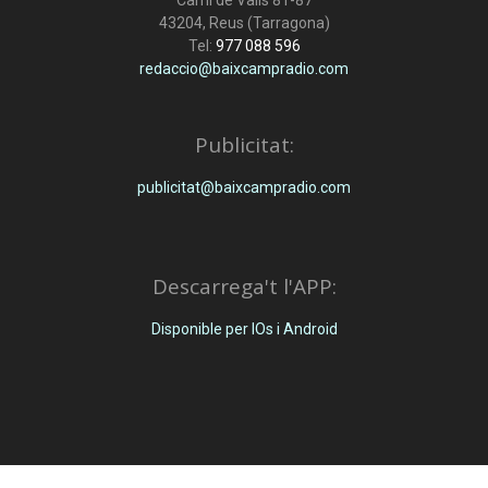
Camí de Valls 81-87
43204, Reus (Tarragona)
Tel:
977 088 596
redaccio@baixcampradio.com
Publicitat:
publicitat@baixcampradio.com
Descarrega't l'APP:
Disponible per IOs i Android