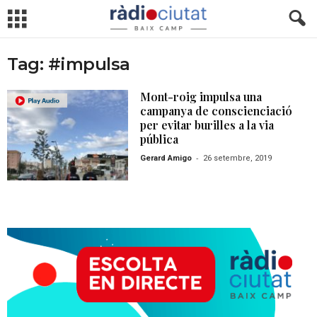
Tag: #impulsa
Mont-roig impulsa una
campanya de conscienciació
per evitar burilles a la via
pública
-
Gerard Amigo
26 setembre, 2019