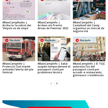
#BaixCampRadio |
#BaixCampInfo |
#BaixCampInfo |
Arriba la 1a edició del
Arriben els Premis
Castellvell del Camp
‘Vinyols ve de vinya’
Arnau de Palomar 2022
organitza un mercat de
segona mà
#BaixCampInfo |
#BaixCampInfo | Salut
#BaixCampInfo | El TSJC
Protecció Civil manté
suspèn temporalment el
autoritza l’ús del
activada l’alerta del pla
passaport covid per
passaport covid per
Ventcat
problemes tècnics
accedir a restaurants,
gimnasos i residències