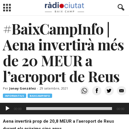
#BaixCampInfo |
Aena invertirà més
de 20 MEUR a
l’aeroport de Reus
Per
Jonay González
-
29 setembre, 2021
INFORMATIUS
BAIXCAMPINFO
Reproductor
00:00
00:00
d'àudio
Aena invertirà prop de 20,8 MEUR a l’aeroport de Reus
durant els pròxims cinc anys.