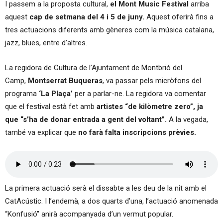
I passem a la proposta cultural,
el Mont Music Festival
arriba
aquest
cap de setmana del 4 i 5 de juny.
Aquest oferirà fins a
tres actuacions diferents amb gèneres com la música catalana,
jazz, blues, entre d’altres.
La regidora de Cultura de l’Ajuntament de Montbrió del
Camp,
Montserrat Buqueras
, va passar pels micròfons del
programa
‘La Plaça’
per a parlar-ne. La regidora va comentar
que el festival està fet amb
artistes “de kilòmetre zero”, ja
que “s’ha de donar entrada a gent del voltant”.
A la vegada,
també va explicar que
no farà falta inscripcions prèvies.
La primera actuació serà el dissabte a les deu de la nit amb el
CatAcústic. I l’endemà, a dos quarts d’una, l’actuació anomenada
“Konfusió” anirà acompanyada d’un vermut popular.