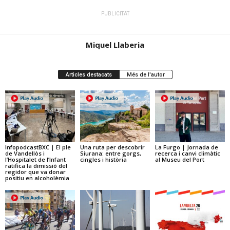
PUBLICITAT
Miquel Llaberia
Articles destacats
Més de l'autor
InfopodcastBXC | El ple
Una ruta per descobrir
La Furgo | Jornada de
de Vandellòs i
Siurana: entre gorgs,
recerca i canvi climàtic
l’Hospitalet de l’Infant
cingles i història
al Museu del Port
ratifica la dimissió del
regidor que va donar
positiu en alcoholèmia