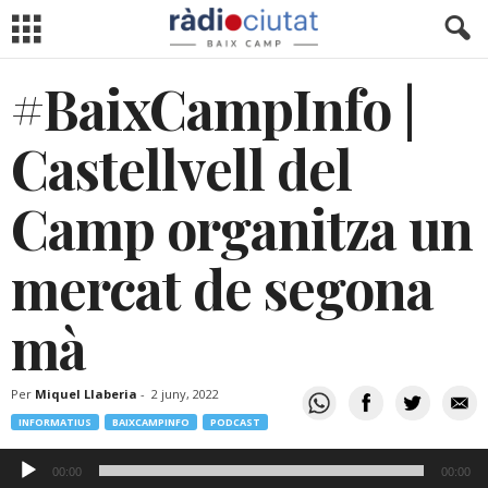
#BaixCampInfo |
Castellvell del
Camp organitza un
mercat de segona
mà
Per
Miquel Llaberia
-
2 juny, 2022
INFORMATIUS
BAIXCAMPINFO
PODCAST
Reproductor
00:00
00:00
d'àudio