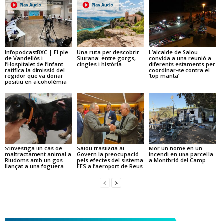
InfopodcastBXC | El ple
Una ruta per descobrir
L’alcalde de Salou
de Vandellòs i
Siurana: entre gorgs,
convida a una reunió a
l’Hospitalet de l’Infant
cingles i història
diferents estaments per
ratifica la dimissió del
coordinar-se contra el
regidor que va donar
‘top manta’
positiu en alcoholèmia
S’investiga un cas de
Salou trasllada al
Mor un home en un
maltractament animal a
Govern la preocupació
incendi en una parcel·la
Riudoms amb un gos
pels efectes del sistema
a Montbrió del Camp
llançat a una foguera
EES a l’aeroport de Reus