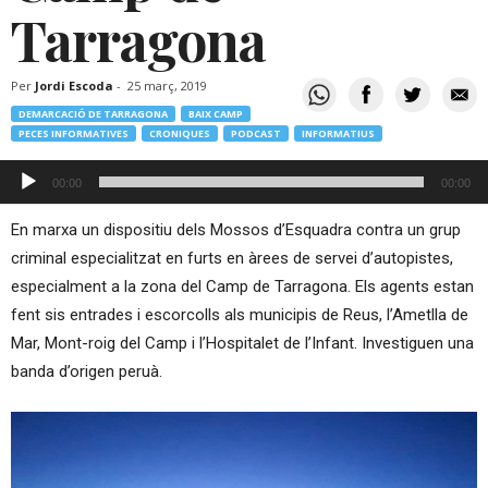
Tarragona
Per
Jordi Escoda
-
25 març, 2019
DEMARCACIÓ DE TARRAGONA
BAIX CAMP
PECES INFORMATIVES
CRONIQUES
PODCAST
INFORMATIUS
Reproductor
00:00
00:00
d'àudio
En marxa un dispositiu dels Mossos d’Esquadra contra un grup
criminal especialitzat en furts en àrees de servei d’autopistes,
especialment a la zona del Camp de Tarragona. Els agents estan
fent sis entrades i escorcolls als municipis de Reus, l’Ametlla de
Mar, Mont-roig del Camp i l’Hospitalet de l’Infant. Investiguen una
banda d’origen peruà.