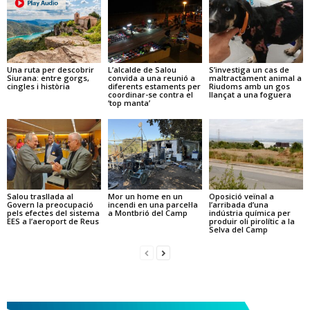
Una ruta per descobrir
L’alcalde de Salou
S’investiga un cas de
Siurana: entre gorgs,
convida a una reunió a
maltractament animal a
cingles i història
diferents estaments per
Riudoms amb un gos
coordinar-se contra el
llançat a una foguera
‘top manta’
Salou trasllada al
Mor un home en un
Oposició veïnal a
Govern la preocupació
incendi en una parcel·la
l’arribada d’una
pels efectes del sistema
a Montbrió del Camp
indústria química per
EES a l’aeroport de Reus
produir oli pirolític a la
Selva del Camp