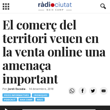
El comerç del
territori veuen en
la venta online una
amenaça
important
Per
Jordi Escoda
-
14 desembre, 2018
PECES INFORMATIVES
CRONIQUES
PODCAST
BAIX CAMP
REUS
Reproductor