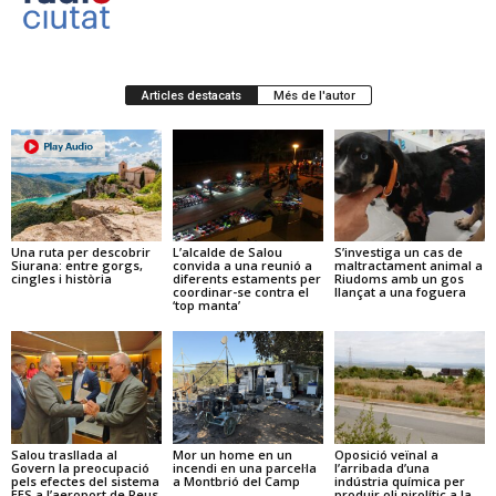
Articles destacats
Més de l'autor
Una ruta per descobrir
L’alcalde de Salou
S’investiga un cas de
Siurana: entre gorgs,
convida a una reunió a
maltractament animal a
cingles i història
diferents estaments per
Riudoms amb un gos
coordinar-se contra el
llançat a una foguera
‘top manta’
Salou trasllada al
Mor un home en un
Oposició veïnal a
Govern la preocupació
incendi en una parcel·la
l’arribada d’una
pels efectes del sistema
a Montbrió del Camp
indústria química per
EES a l’aeroport de Reus
produir oli pirolític a la