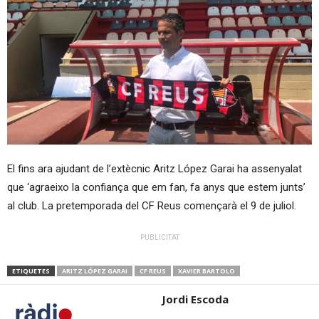
El fins ara ajudant de l’extècnic Aritz López Garai ha assenyalat
que ‘agraeixo la confiança que em fan, fa anys que estem junts’
al club. La pretemporada del CF Reus començarà el 9 de juliol.
PUBLICITAT
ETIQUETES
ARITZ LÓPEZ GARAI
CF REUS
XAVIER BARTOLO
Jordi Escoda