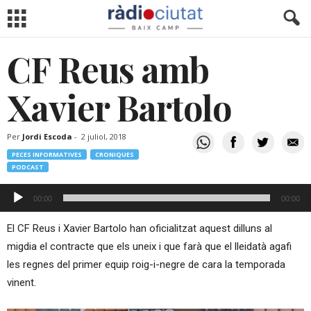
CF Reus amb
Xavier Bartolo
Per
Jordi Escoda
-
2 juliol, 2018
PECES INFORMATIVES
CRONIQUES
PODCAST
Reproductor
00:00
00:00
d'àudio
El CF Reus i Xavier Bartolo han oficialitzat aquest dilluns al
migdia el contracte que els uneix i que farà que el lleidatà agafi
les regnes del primer equip roig-i-negre de cara la temporada
vinent.