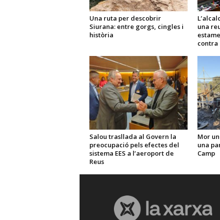
Una ruta per descobrir
L’alcal
Siurana: entre gorgs, cingles i
una reu
història
estame
contra 
Salou trasllada al Govern la
Mor un
preocupació pels efectes del
una par
sistema EES a l’aeroport de
Camp
Reus