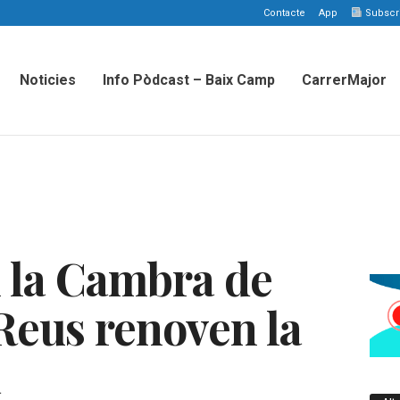
Contacte
App
Subscriu
Noticies
Info Pòdcast – Baix Camp
CarrerMajor
 la Cambra de
eus renoven la
a