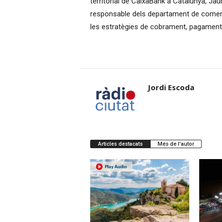
territorial de CaixaBank a Catalunya, Ja
responsable dels departament de comerç
les estratègies de cobrament, pagament 
Jordi Escoda
Articles destacats
Més de l'autor