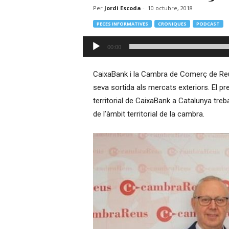
Per
Jordi Escoda
-
10 octubre, 2018
–
R
PECES INFORMATIVES
CRONIQUES
PODCAST
à
d
Reproductor
00:00
i
d'àudio
o
O
CaixaBank i la Cambra de Comerç de Reu
n
seva sortida als mercats exteriors. El p
l
territorial de CaixaBank a Catalunya treb
i
de l’àmbit territorial de la cambra.
n
e