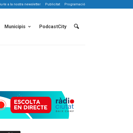
-te a la nostra newsletter
Publicitat
Programació
Municipis
PodcastCity