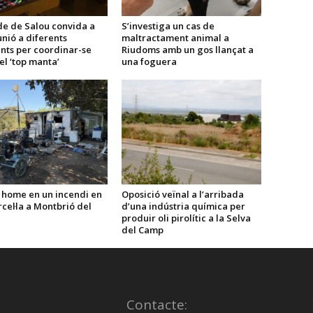
de de Salou convida a
S’investiga un cas de
nió a diferents
maltractament animal a
nts per coordinar-se
Riudoms amb un gos llançat a
el ‘top manta’
una foguera
 home en un incendi en
Oposició veïnal a l’arribada
cel·la a Montbrió del
d’una indústria química per
produir oli pirolític a la Selva
del Camp
Contacte: