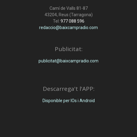
Camí de Valls 81-87
43204, Reus (Tarragona)
Tel:
977 088 596
redaccio@baixcampradio.com
Publicitat:
publicitat@baixcampradio.com
Descarrega't l'APP:
Disponible per IOs i Android