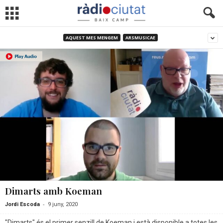
AQUEST MES MENGEM
ARSMUSICAE
Dimarts amb Koeman
-
Jordi Escoda
9 juny, 2020
"Dimarts" és el primer senzill de Koeman i està disponible a totes les