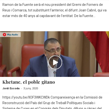
Ramon de la Fuente serà el nou president del Gremi de Forners de
Reus i Comarca, tot substituint l’anterior, el difunt Joan Cabré, qui va
estar més de 40 anys al capdavant de l’entitat. De la Fuente...
Khetane, el poble gitano
-
Jordi Escoda
3 juny, 2020
https://youtu.be/llOF3WKCWDk Compareixença en la Comissió de
Reconstrucció del País del Grup de Treball Polítiques Socials i
Sistema de Cures,en el Congrés dels Diputats, dilluns a càrrec del