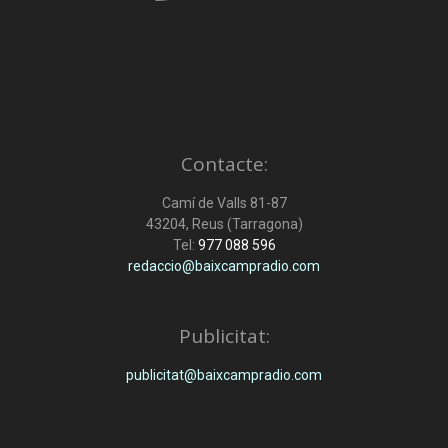
Contacte:
Camí de Valls 81-87
43204, Reus (Tarragona)
Tel:
977 088 596
redaccio@baixcampradio.com
Publicitat:
publicitat@baixcampradio.com