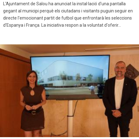
L'Ajuntament de Salou ha anunciat la instal·lació d'una pantalla
gegant al municipi perquè els ciutadans i visitants puguin seguir en
directe l'emocionant partit de futbol que enfrontarà les seleccions
d'Espanya i França. La iniciativa respon a la voluntat d'oferir...