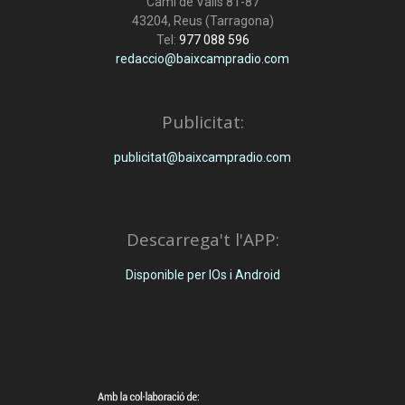
Camí de Valls 81-87
43204, Reus (Tarragona)
Tel:
977 088 596
redaccio@baixcampradio.com
Publicitat:
publicitat@baixcampradio.com
Descarrega't l'APP:
Disponible per IOs i Android