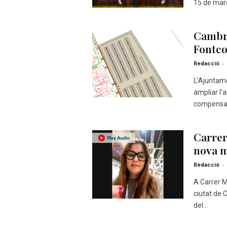
15 de març 
Cambri
Fontco
-
Redacció
L’Ajuntame
ampliar l’
compensar 
Carrer
nova m
-
Redacció
A Carrer M
ciutat de 
del...