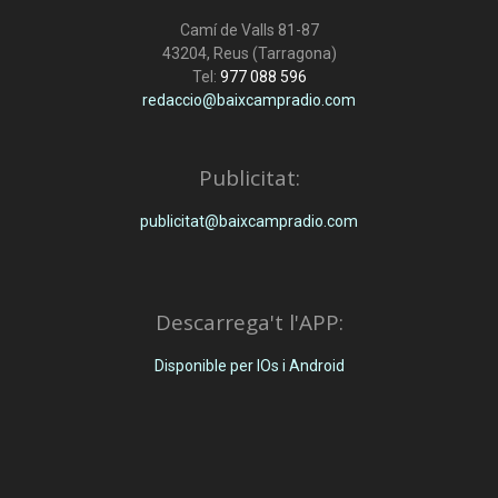
Camí de Valls 81-87
43204, Reus (Tarragona)
Tel:
977 088 596
redaccio@baixcampradio.com
Publicitat:
publicitat@baixcampradio.com
Descarrega't l'APP:
Disponible per IOs i Android