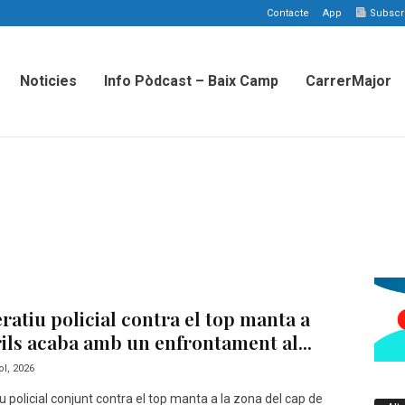
Contacte
App
Subscriu
Noticies
Info Pòdcast – Baix Camp
CarrerMajor
ratiu policial contra el top manta a
ls acaba amb un enfrontament al...
iol, 2026
u policial conjunt contra el top manta a la zona del cap de