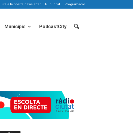
-te a la nostra newsletter
Publicitat
Programació
Municipis
PodcastCity