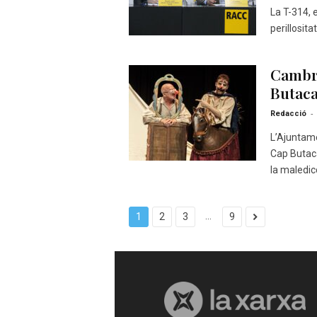
La T-314, e
perillosita
Cambri
Butaca
-
Redacció
L’Ajuntame
Cap Butaca
la maledicc
...
1
2
3
9