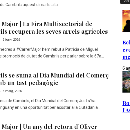
Altr
de Cambrils aquest dimarts a la...
 Major | La Fira Multisectorial de
ls recupera les seves arrels agrícoles
-
3 juny, 2026
ecres a #CarrerMajor hem rebut a Patricia de Miguel
e promoció de ciutat de Cambrils per parlar sobre la 67a...
ls se suma al Dia Mundial del Comerç
mb un tast pedagògic
-
8 maig, 2026
oteca de Cambrils, el Dia Mundial del Comerç Just s’ha
enguany en una oportunitat per acostar a la ciutadania...
 Major | Un any del retorn d’Oliver