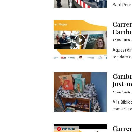
Sant Pere 
–
R
à
Carrer
d
Cambri
i
o
Adrià Duch
O
n
Aquest dim
l
regidora d
i
n
e
Cambri
Just a
Adrià Duch
A la Bibli
convertit 
Carrer