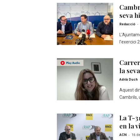
Cambri
seva hi
-
Redacció
L’Ajuntame
l’exercici
Carrer
la sev
Adrià Duch
Aquest di
Cambrils, 
La T-3
en la v
-
ACN
16 d