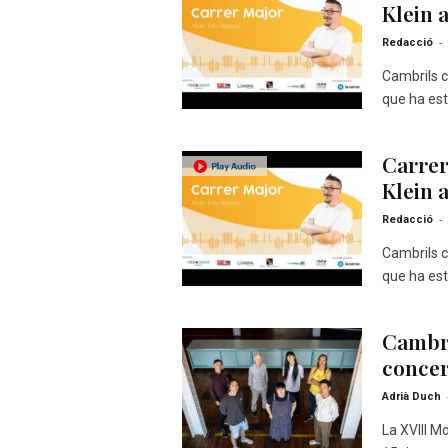
Klein a
-
Redacció
Cambrils ce
que ha est
Carrer
Klein a
-
Redacció
Cambrils ce
que ha est
Cambri
concer
Adrià Duch
La XVIII M