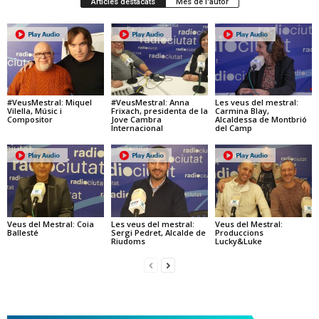
Articles destacats
Més de l'autor
#VeusMestral: Miquel
#VeusMestral: Anna
Les veus del mestral:
Vilella, Músic i
Frixach, presidenta de la
Carmina Blay,
Compositor
Jove Cambra
Alcaldessa de Montbrió
Internacional
del Camp
Veus del Mestral: Coia
Les veus del mestral:
Veus del Mestral:
Ballesté
Sergi Pedret, Alcalde de
Produccions
Riudoms
Lucky&Luke