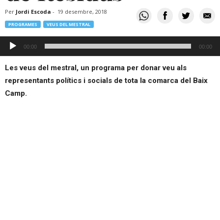
Per
Jordi Escoda
-
19 desembre, 2018
PROGRAMES
VEUS DEL MESTRAL
Reproductor
00:00
00:00
d'àudio
Les veus del mestral, un programa per donar veu als
representants polítics i socials de tota la comarca del Baix
Camp.