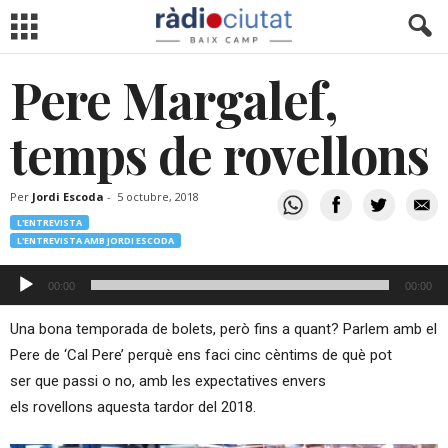
Pere Margalef,
temps de rovellons
Per
Jordi Escoda
-
5 octubre, 2018
L'ENTREVISTA
L'ENTREVISTA AMB JORDI ESCODA
Reproductor
00:00
00:00
d'àudio
Una bona temporada de bolets, però fins a quant? Parlem amb el
Pere de ‘Cal Pere’ perquè ens faci cinc cèntims de què pot
ser que passi o no, amb les expectatives envers
els rovellons aquesta tardor del 2018.