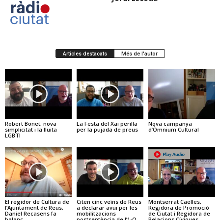
Articles destacats
Més de l'autor
Robert Bonet, nova
La Festa del Xai perilla
Nova campanya
simplicitat i la lluita
per la pujada de preus
d’Òmnium Cultural
LGBTI
El regidor de Cultura de
Citen cinc veïns de Reus
Montserrat Caelles,
l’Ajuntament de Reus,
a declarar avui per les
Regidora de Promoció
Daniel Recasens fa
mobilitzacions
de Ciutat i Regidora de
balanç
postsentència de l’1-O
Relacions Cíviques