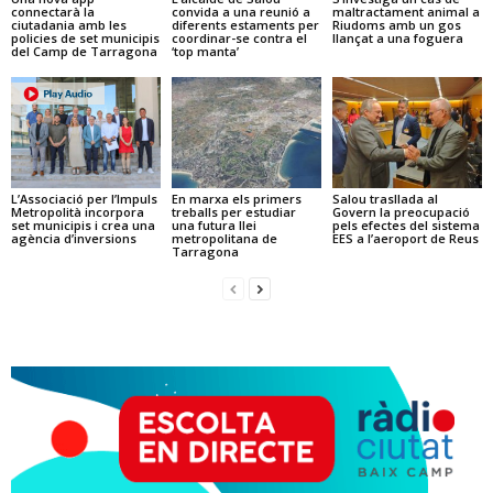
connectarà la
convida a una reunió a
maltractament animal a
ciutadania amb les
diferents estaments per
Riudoms amb un gos
policies de set municipis
coordinar-se contra el
llançat a una foguera
del Camp de Tarragona
‘top manta’
L’Associació per l’Impuls
En marxa els primers
Salou trasllada al
Metropolità incorpora
treballs per estudiar
Govern la preocupació
set municipis i crea una
una futura llei
pels efectes del sistema
agència d’inversions
metropolitana de
EES a l’aeroport de Reus
Tarragona