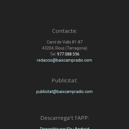
Contacte:
Camí de Valls 81-87
43204, Reus (Tarragona)
Tel:
977 088 596
redaccio@baixcampradio.com
Publicitat:
publicitat@baixcampradio.com
Descarrega't l'APP:
Disponible per IOs i Android