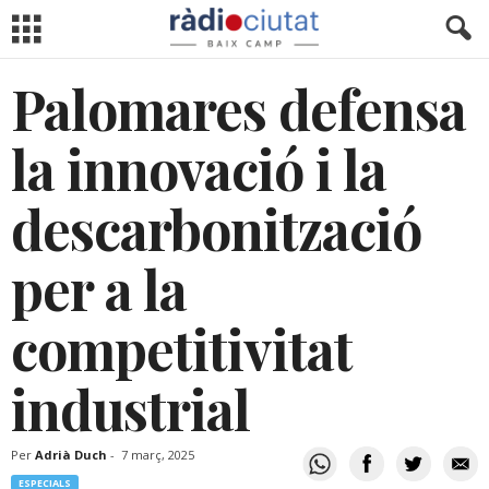
Palomares defensa
la innovació i la
descarbonització
per a la
competitivitat
industrial
Per
Adrià Duch
-
7 març, 2025
ESPECIALS