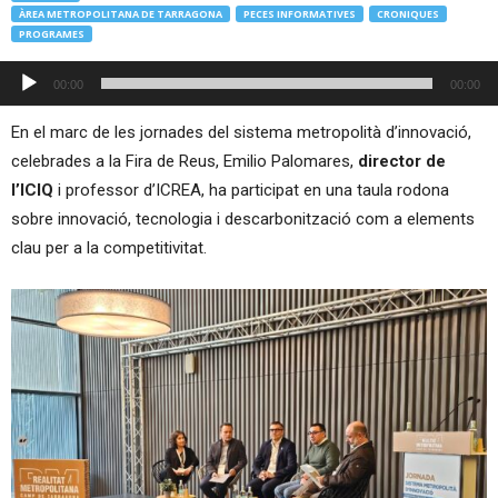
ÀREA METROPOLITANA DE TARRAGONA
PECES INFORMATIVES
CRONIQUES
PROGRAMES
Reproductor
00:00
00:00
d'àudio
En el marc de les jornades del sistema metropolità d’innovació,
celebrades a la Fira de Reus, Emilio Palomares,
director de
l’ICIQ
i professor d’ICREA, ha participat en una taula rodona
sobre innovació, tecnologia i descarbonització com a elements
clau per a la competitivitat.