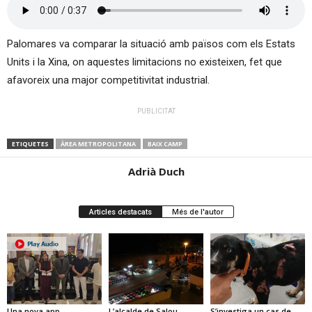
Palomares va comparar la situació amb països com els Estats
Units i la Xina, on aquestes limitacions no existeixen, fet que
afavoreix una major competitivitat industrial.
PUBLICITAT
ETIQUETES
ÀREA METROPOLITANA
BAIX CAMP
Adrià Duch
Articles destacats
Més de l'autor
Una nova app
L’alcalde de Salou
S’investiga un cas de