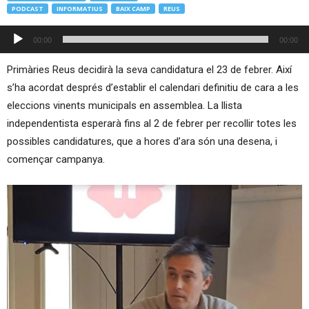
PODCAST
INFORMATIUS
BAIX CAMP
REUS
Reproductor
00:00
00:00
d'àudio
Primàries Reus decidirà la seva candidatura el 23 de febrer. Així
s’ha acordat després d’establir el calendari definitiu de cara a les
eleccions vinents municipals en assemblea. La llista
independentista esperarà fins al 2 de febrer per recollir totes les
possibles candidatures, que a hores d’ara són una desena, i
començar campanya.