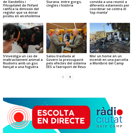
de Vandellòs i
Siurana: entre gorgs,
convida a una reunió a
l’Hospitalet de l’Infant
cingles i història
diferents estaments per
ratifica la dimissió del
coordinar-se contra el
regidor que va donar
‘top manta’
positiu en alcoholèmia
S’investiga un cas de
Salou trasllada al
Mor un home en un
maltractament animal a
Govern la preocupació
incendi en una parcel·la
Riudoms amb un gos
pels efectes del sistema
a Montbrió del Camp
llançat a una foguera
EES a l’aeroport de Reus