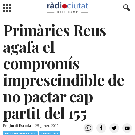
Primàries Reus
agafa el
compromís
imprescindible de
no pactar cap
partit del 155
Per
Jordi Escoda
-
25 gener, 2019
PECES INFORMATIVES
CRONIQUES