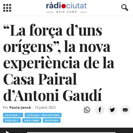
“La força d’uns
orígens”, la nova
experiència de la
Casa Pairal
d’Antoni Gaudí
Per
Paula Jansà
-
15 juliol, 2021
LA PLAÇA---
LA PLAÇA - EN PORTADA
PODCAST
BAIX CAMP
RIUDOMS
Reproductor