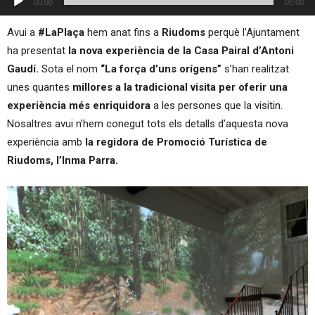
00:00
00:00
d'àudio
Avui a
#LaPlaça
hem anat fins a
Riudoms
perquè l’Ajuntament
ha presentat
la nova experiència de la Casa Pairal d’Antoni
Gaudí.
Sota el nom
“La força d’uns orígens”
s’han realitzat
unes quantes
millores a la tradicional visita per oferir una
experiència més enriquidora
a les persones que la visitin.
Nosaltres avui n’hem conegut tots els detalls d’aquesta nova
experiència amb
la regidora de Promoció Turística de
Riudoms, l’Inma Parra.