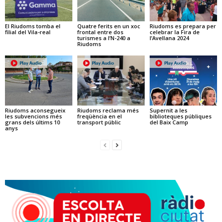
El Riudoms tomba el
Quatre ferits en un xoc
Riudoms es prepara per
filial del Vila-real
frontal entre dos
celebrar la Fira de
turismes a l’N-240 a
l’Avellana 2024
Riudoms
Riudoms aconsegueix
Riudoms reclama més
Supernit a les
les subvencions més
freqüència en el
biblioteques públiques
grans dels últims 10
transport públic
del Baix Camp
anys