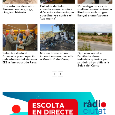
Una ruta per descobrir
L’alcalde de Salou
S’investiga un cas de
Siurana: entre gorgs,
convida a una reunió a
maltractament animal a
cingles i història
diferents estaments per
Riudoms amb un gos
coordinar-se contra el
llançat a una foguera
‘top manta’
Salou trasllada al
Mor un home en un
Oposició veïnal a
Govern la preocupació
incendi en una parcel·la
l’arribada d’una
pels efectes del sistema
a Montbrió del Camp
indústria química per
EES a l’aeroport de Reus
produir oli pirolític a la
Selva del Camp