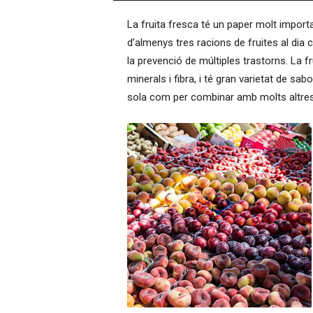
–
La fruita fresca té un paper molt importa
R
à
d’almenys tres racions de fruites al dia 
d
la prevenció de múltiples trastorns. La f
i
minerals i fibra, i té gran varietat de sab
o
sola com per combinar amb molts altres
O
n
l
i
n
e