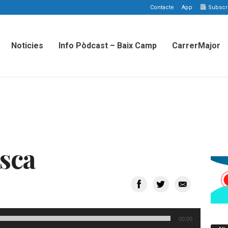
Contacte
App
Subscriu
Noticies
Info Pòdcast – Baix Camp
CarrerMajor
esca
00:00