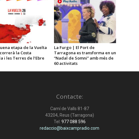
uena etapa de la Vuelta
La Furgo | El Port de
correrà la Costa
Tarragona es transforma en un
 i les Terres de l’Ebre
“Nadal de Somni” amb més de
60 activitats
Contacte:
Camí de Valls 81-87
43204, Reus (Tarragona)
Tel:
977 088 596
redaccio@baixcampradio.com