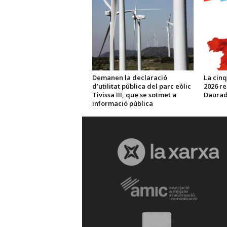
Demanen la declaració
La cinq
d’utilitat pública del parc eòlic
2026 re
Tivissa III, que se sotmet a
Daurada
informació pública