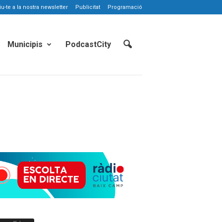
-te a la nostra newsletter
Publicitat
Programació
Municipis
PodcastCity