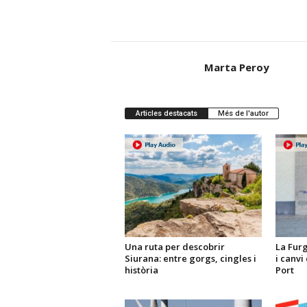
Marta Peroy
Articles destacats
Més de l'autor
Una ruta per descobrir
La Fur
Siurana: entre gorgs, cingles i
i canvi
història
Port