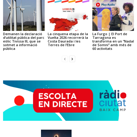
Demanen la declaració
La cinquena etapa de la
La Furgo | El Port de
d’utilitat pública del parc
Vuelta 2026 recorrerà la
Tarragona es
eòlic Tivissa III, que se
Costa Daurada i les
transforma en un “Nadal
sotmet a informació
Terres de l’Ebre
de Somni” amb més de
pública
60 activitats