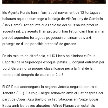
Els Agents Rurals han informat del naixement de 12 tortugues
babaues aquest diumenge a la platja de Vilafortuny de Cambrils
(Baix Camp). Tot apunta que l’eclosió del niu s’hauria produït
aquesta nit. Els agents l’han protegit i han fet un carril fins al mar
perquè aquestes tortugues poguessin endinsar-se i, així,
protegir-se d’una possible predació de gavians.
En sis minuts de diferència, el HC Liceo ha eliminat el Reus
Deportiu de la Supercopa d’hoquei patins. El conjunt entrenat per
Jordi Garcia no va poguer classificarse per a la final de la
competició després de caure per 2 a 3.
El CF Reus aconsegueix la segona victòria seguida contra el
Tenerife (0-1). Els roig-i-negre arribaven amb el just després del
partit de Copa i Xavi Bartolo va fet rotacions en l’onze. Edgar
Badia amb les seves aturades i Alfred Planas van estat els