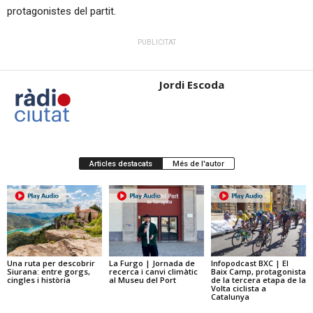
protagonistes del partit.
PUBLICITAT
Jordi Escoda
Articles destacats
Més de l'autor
Una ruta per descobrir
La Furgo | Jornada de
Infopodcast BXC | El
Siurana: entre gorgs,
recerca i canvi climàtic
Baix Camp, protagonista
cingles i història
al Museu del Port
de la tercera etapa de la
Volta ciclista a
Catalunya