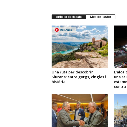
Articles destacats
Més de l'autor
Una ruta per descobrir
L’alcal
Siurana: entre gorgs, cingles i
una reu
història
estame
contra 