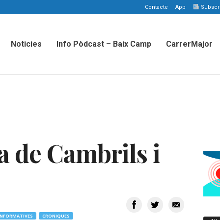
Contacte
App
Subscriu
Noticies
Info Pòdcast – Baix Camp
CarrerMajor
a de Cambrils i
INFORMATIVES
CRONIQUES