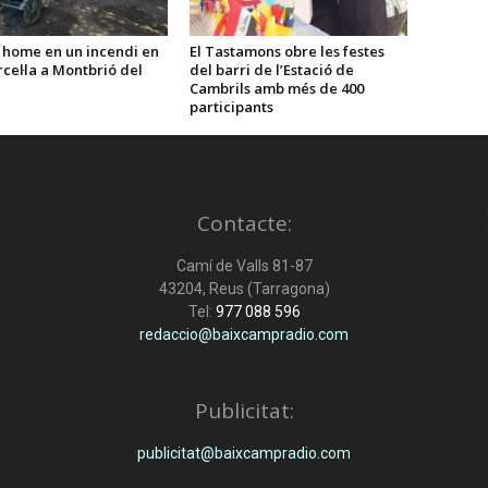
 home en un incendi en
El Tastamons obre les festes
cel·la a Montbrió del
del barri de l’Estació de
Cambrils amb més de 400
participants
Contacte:
Camí de Valls 81-87
43204, Reus (Tarragona)
Tel:
977 088 596
redaccio@baixcampradio.com
Publicitat:
publicitat@baixcampradio.com