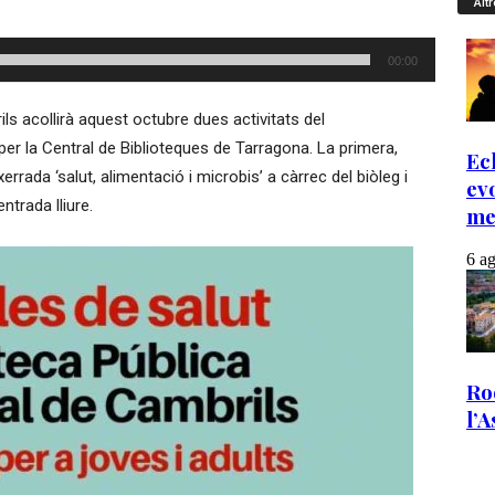
Altr
00:00
ls acollirà aquest octubre dues activitats del
per la Central de Biblioteques de Tarragona. La primera,
xerrada ‘salut, alimentació i microbis’ a càrrec del biòleg i
ntrada lliure.