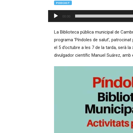
PODCAST
–
R
Reproductor
00:00
à
d'àudio
d
i
La Biblioteca pública municipal de Cambri
o
programa ‘Píndoles de salut’, patrocinat 
O
el 5 d’octubre a les 7 de la tarda, serà la 
n
divulgador científic Manuel Suárez, amb e
l
i
n
e