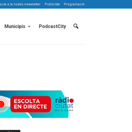
-te a la nostra newsletter
Publicitat
Programació
Municipis
PodcastCity