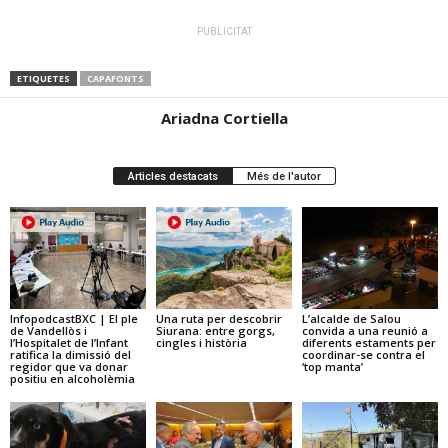
PUBLICITAT
ETIQUETES
CAPAFONTS
Ariadna Cortiella
Articles destacats
Més de l'autor
InfopodcastBXC | El ple
Una ruta per descobrir
L’alcalde de Salou
de Vandellòs i
Siurana: entre gorgs,
convida a una reunió a
l’Hospitalet de l’Infant
cingles i història
diferents estaments per
ratifica la dimissió del
coordinar-se contra el
regidor que va donar
‘top manta’
positiu en alcoholèmia