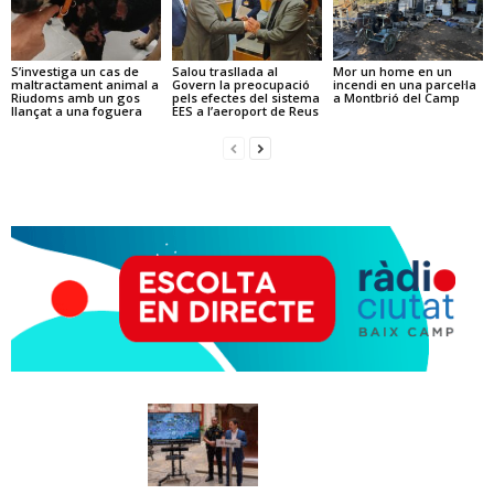
S’investiga un cas de
Salou trasllada al
Mor un home en un
maltractament animal a
Govern la preocupació
incendi en una parcel·la
Riudoms amb un gos
pels efectes del sistema
a Montbrió del Camp
llançat a una foguera
EES a l’aeroport de Reus