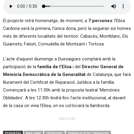
El projecte retrà homenatge, de moment, a
7 persones
: l’Elisa
Cardona serà la primera, l’única dona, però la seguiran sis homes
més de diferents localitats del territori: Cabacés, Montblanc, Els
Guiamets, Falset, Cornudella de Montsant i Tortosa.
L’acte d’aquest diumenge a Duesaigües comptarà amb la
participació de la
família de l’Elisa
i del
Director General de
Memòria Democràtica de la Generalitat
de Catalunya, que farà
lliurament del Certificat de Reparació Jurídica a la família.
Començarà a les 11:30h amb la proposta teatral ‘Memòries
Oblidades’. A les 12:30h tindrà lloc l’acte institucional, al davant
de la casa on vivia l’Elisa, on es col·locarà la llamborda.
PUBLICITAT
ETIQUETES
BAIX CAMP
CRÒNIQUES
DEMARCACIÓ DE TARRAGONA