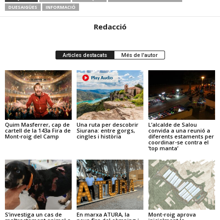
DUESAIGÜES
INFORMACIÓ
Redacció
Articles destacats
Més de l'autor
Quim Masferrer, cap de
Una ruta per descobrir
L’alcalde de Salou
cartell de la 143a Fira de
Siurana: entre gorgs,
convida a una reunió a
Mont-roig del Camp
cingles i història
diferents estaments per
coordinar-se contra el
‘top manta’
S’investiga un cas de
En marxa ATURA, la
Mont-roig aprova