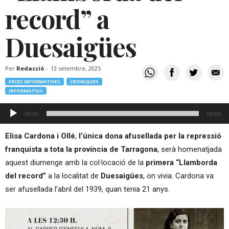
record” a
Duesaigües
Per
Redacció
-
13 setembre, 2025
PECES INFORMATIVES
CRONIQUES
INFORMATIUS
Reproductor
00:00
00:00
d'àudio
Elisa Cardona i Ollé
,
l’única dona afusellada per la repressió
franquista a tota la província de Tarragona
, serà homenatjada
aquest diumenge amb la col·locació de la
primera “Llamborda
del record”
a la localitat de
Duesaigües
, on vivia. Cardona va
ser afusellada l’abril del 1939, quan tenia 21 anys.