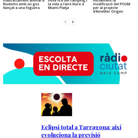
maltractament animal a
nova fira del càmping i
inicialment la
Riudoms amb un gos
la vida a l’aire lliure a
modificació del POUM
llançat a una foguera
Miami Platja
per al projecte
d’Ametller Origen