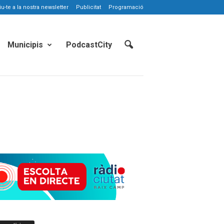
-te a la nostra newsletter
Publicitat
Programació
Municipis
PodcastCity