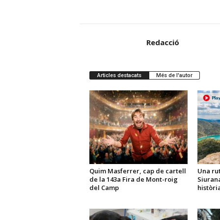
Redacció
Articles destacats
Més de l'autor
Quim Masferrer, cap de cartell
Una rut
de la 143a Fira de Mont-roig
Siurana
del Camp
històri