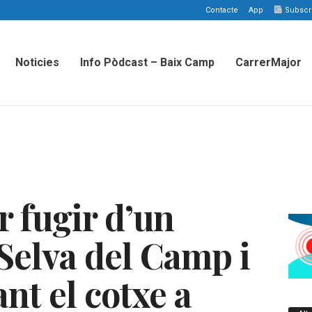
Contacte
App
Subscriu
Noticies
Info Pòdcast – Baix Camp
CarrerMajor
r fugir d’un
 Selva del Camp i
nt el cotxe a