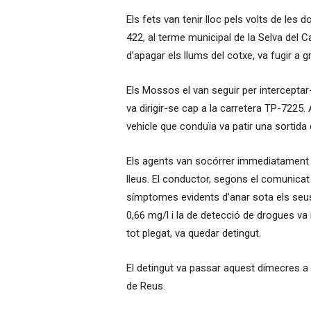
Els fets van tenir lloc pels volts de les 
422, al terme municipal de la Selva del 
d’apagar els llums del cotxe, va fugir a g
Els Mossos el van seguir per interceptar-
va dirigir-se cap a la carretera TP-7225. 
vehicle que conduïa va patir una sortida
Els agents van socórrer immediatament e
lleus. El conductor, segons el comunicat 
símptomes evidents d’anar sota els seus
0,66 mg/l i la de detecció de drogues va
tot plegat, va quedar detingut.
El detingut va passar aquest dimecres a d
de Reus.