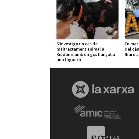
S’investiga un cas de
En marx
maltractament animal a
del càm
Riudoms amb un gos llançat a
lliure 
una foguera