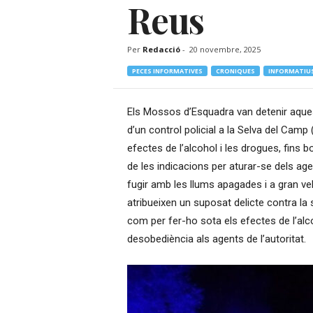
Reus
–
R
à
Per
Redacció
-
20 novembre, 2025
d
i
PECES INFORMATIVES
CRONIQUES
INFORMATIU
o
O
Els Mossos d’Esquadra van detenir aque
n
d’un control policial a la Selva del Camp
l
i
efectes de l’alcohol i les drogues, fins 
n
de les indicacions per aturar-se dels age
e
fugir amb les llums apagades i a gran vel
atribueixen un suposat delicte contra la 
com per fer-ho sota els efectes de l’alco
desobediència als agents de l’autoritat.