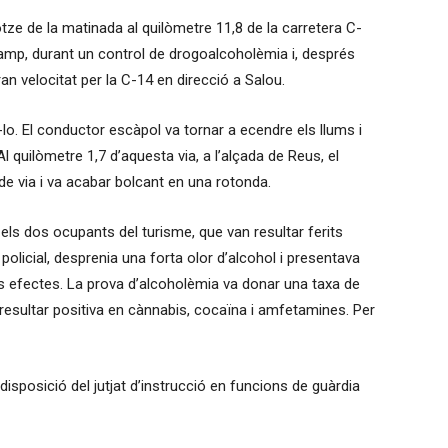
dotze de la matinada al quilòmetre 11,8 de la carretera C-
Camp, durant un control de drogoalcoholèmia i, després
ran velocitat per la C-14 en direcció a Salou.
lo. El conductor escàpol va tornar a ecendre els llums i
Al quilòmetre 1,7 d’aquesta via, a l’alçada de Reus, el
 de via i va acabar bolcant en una rotonda.
ls dos ocupants del turisme, que van resultar ferits
policial, desprenia una forta olor d’alcohol i presentava
 efectes. La prova d’alcoholèmia va donar una taxa de
 resultar positiva en cànnabis, cocaïna i amfetamines. Per
isposició del jutjat d’instrucció en funcions de guàrdia