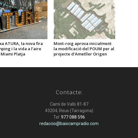
a ATURA, la nova fira
Mont-roig aprova inicialment
ping i la vida a l’aire
la modificació del POUM per al
a Miami Platja
projecte d’Ametller Origen
Contacte:
Camí de Valls 81-87
43204, Reus (Tarragona)
Tel:
977 088 596
redaccio@baixcampradio.com