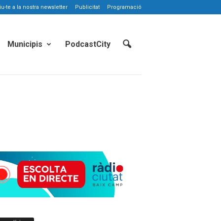
-te a la nostra newsletter
Publicitat
Programació
Municipis
PodcastCity