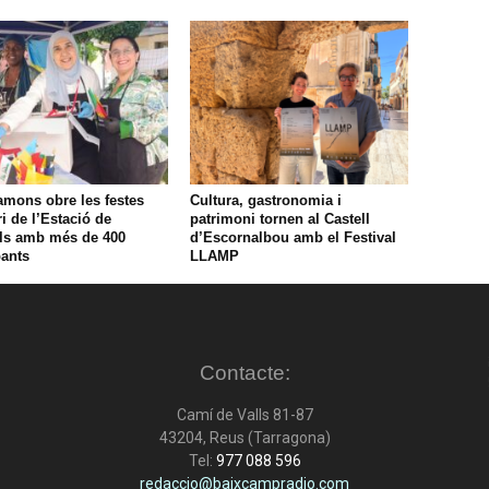
amons obre les festes
Cultura, gastronomia i
ri de l’Estació de
patrimoni tornen al Castell
ls amb més de 400
d’Escornalbou amb el Festival
pants
LLAMP
Contacte:
Camí de Valls 81-87
43204, Reus (Tarragona)
Tel:
977 088 596
redaccio@baixcampradio.com