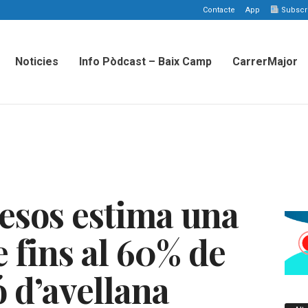
Contacte
App
Subscriu
Noticies
Info Pòdcast – Baix Camp
CarrerMajor
esos estima una
 fins al 60% de
ó d’avellana