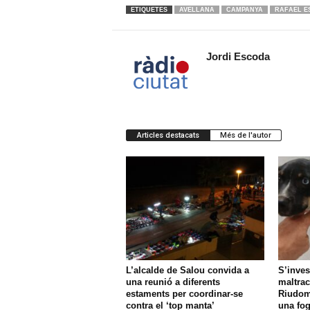
ETIQUETES
AVELLANA
CAMPANYA
RAFAEL E
Jordi Escoda
Articles destacats
Més de l'autor
L’alcalde de Salou convida a
S’inves
una reunió a diferents
maltrac
estaments per coordinar-se
Riudom
contra el ‘top manta’
una fo