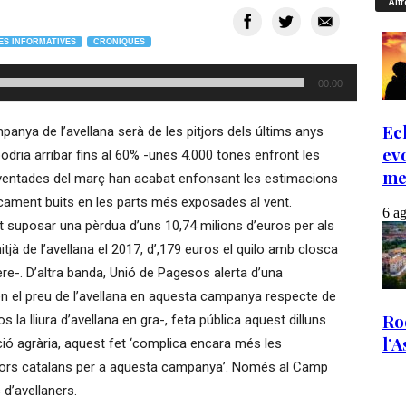
Altr
ES INFORMATIVES
CRONIQUES
00:00
anya de l’avellana serà de les pitjors dels últims anys
dria arribar fins al 60% -unes 4.000 tones enfront les
s ventades del març han acabat enfonsant les estimacions
ticament buits en les parts més exposades al vent.
ot suposar una pèrdua d’uns 10,74 milions d’euros per als
tjà de l’avellana el 2017, d’,179 euros el quilo amb closca
e-. D’altra banda, Unió de Pagesos alerta d’una
en el preu de l’avellana en aquesta campanya respecte de
s la lliura d’avellana en gra-, feta pública aquest dilluns
ció agrària, aquest fet ‘complica encara més les
ors catalans per a aquesta campanya’. Només al Camp
d’avellaners.