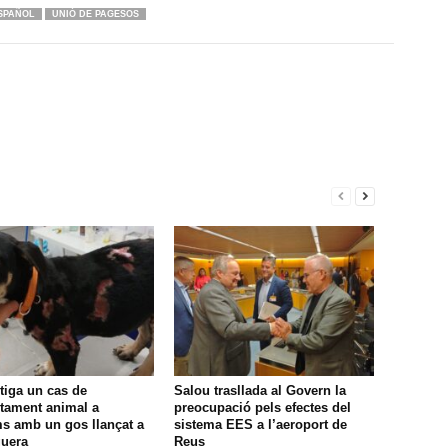
SPAÑOL
UNIÓ DE PAGESOS
tiga un cas de
Salou trasllada al Govern la
tament animal a
preocupació pels efectes del
s amb un gos llançat a
sistema EES a l’aeroport de
guera
Reus