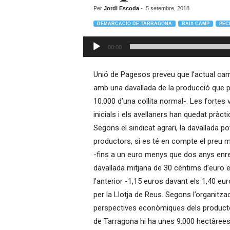
–
Per
Jordi Escoda
-
5 setembre, 2018
R
DEMARCACIÓ DE TARRAGONA
BAIX CAMP
PEC
à
d
Reproductor
00:00
i
d'àudio
o
O
Unió de Pagesos preveu que l’actual camp
n
amb una davallada de la producció que po
l
10.000 d’una collita normal-. Les forte
i
inicials i els avellaners han quedat pràc
n
Segons el sindicat agrari, la davallada p
e
productors, si es té en compte el preu mi
-fins a un euro menys que dos anys enrer
davallada mitjana de 30 cèntims d’euro 
l’anterior -1,15 euros davant els 1,40 euro
per la Llotja de Reus. Segons l’organitza
perspectives econòmiques dels product
de Tarragona hi ha unes 9.000 hectàrees 