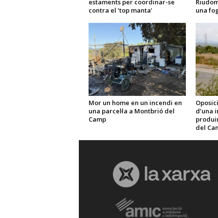
estaments per coordinar-se
Riudom
contra el ‘top manta’
una fo
Mor un home en un incendi en
Oposici
una parcel·la a Montbrió del
d’una i
Camp
produir 
del Ca