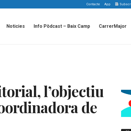
Contacte
App
Subscriu
Noticies
Info Pòdcast – Baix Camp
CarrerMajor
torial, l’objectiu
coordinadora de