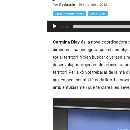
Per
Redacció
-
19 setembre, 2018
–
R
PECES INFORMATIVES
CRONIQUES
à
d
Reproductor
00:00
i
d'àudio
o
O
Carmina
Blay
és la nova coordinadora te
n
dimecres i ha assegurat que el seu objec
l
tot el territori. Volen buscar diverses si
i
desenvolupar projectes de proximitat per a
n
territori. Per això vol treballar de la mà 
e
quines necessitats té cada lloc. La nov
amb entusiasme i que té clares les seves 