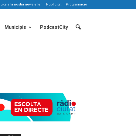
-te a la nostra newsletter
Publicitat
Programació
Municipis
PodcastCity