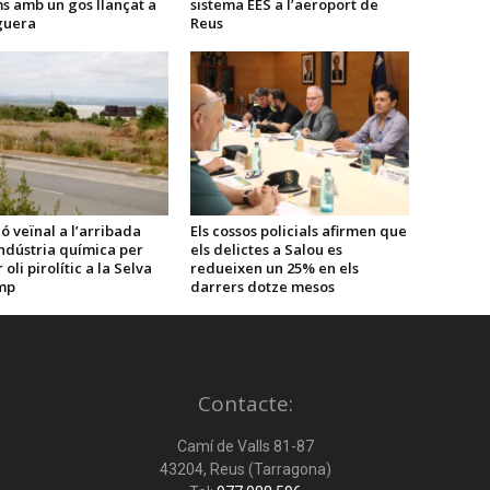
s amb un gos llançat a
sistema EES a l’aeroport de
guera
Reus
ó veïnal a l’arribada
Els cossos policials afirmen que
ndústria química per
els delictes a Salou es
oli pirolític a la Selva
redueixen un 25% en els
mp
darrers dotze mesos
Contacte:
Camí de Valls 81-87
43204, Reus (Tarragona)