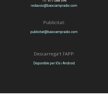
Tel:
977 088 596
redaccio@baixcampradio.com
Publicitat:
publicitat@baixcampradio.com
Descarrega't l'APP:
Disponible per IOs i Android