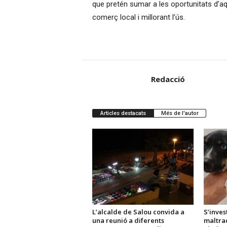
que pretén sumar a les oportunitats d’aq
comerç local i millorant l’ús.
Redacció
Articles destacats
Més de l'autor
L’alcalde de Salou convida a
S’inves
una reunió a diferents
maltra