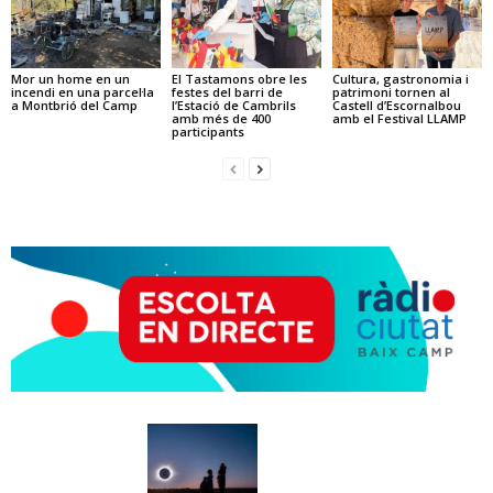
Mor un home en un
El Tastamons obre les
Cultura, gastronomia i
incendi en una parcel·la
festes del barri de
patrimoni tornen al
a Montbrió del Camp
l’Estació de Cambrils
Castell d’Escornalbou
amb més de 400
amb el Festival LLAMP
participants