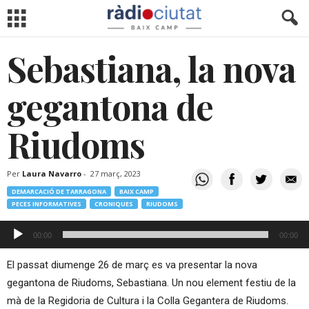
Sebastiana, la nova
gegantona de
Riudoms
Per
Laura Navarro
-
27 març, 2023
DEMARCACIÓ DE TARRAGONA
BAIX CAMP
PECES INFORMATIVES
CRONIQUES
RIUDOMS
Reproductor
00:00
00:00
d'àudio
El passat diumenge 26 de març es va presentar la nova
gegantona de Riudoms, Sebastiana. Un nou element festiu de la
mà de la Regidoria de Cultura i la Colla Gegantera de Riudoms.