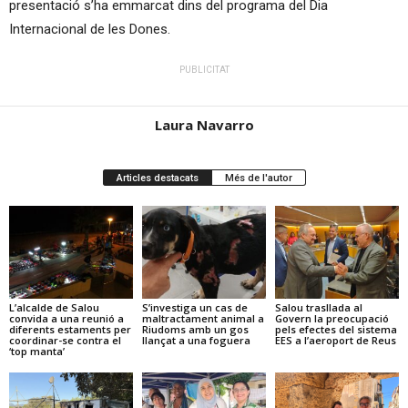
presentació s’ha emmarcat dins del programa del Dia
Internacional de les Dones.
PUBLICITAT
Laura Navarro
Articles destacats
Més de l'autor
L’alcalde de Salou
S’investiga un cas de
Salou trasllada al
convida a una reunió a
maltractament animal a
Govern la preocupació
diferents estaments per
Riudoms amb un gos
pels efectes del sistema
coordinar-se contra el
llançat a una foguera
EES a l’aeroport de Reus
‘top manta’