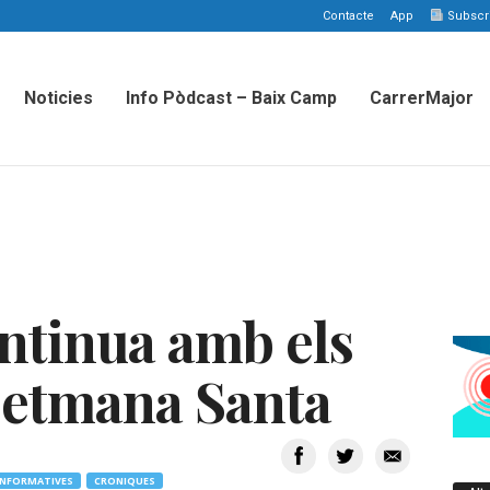
Contacte
App
Subscriu
Noticies
Info Pòdcast – Baix Camp
CarrerMajor
ntinua amb els
 Setmana Santa
INFORMATIVES
CRONIQUES