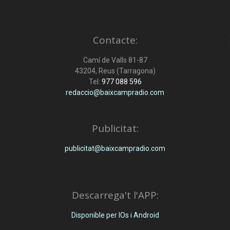
Contacte:
Camí de Valls 81-87
43204, Reus (Tarragona)
Tel:
977 088 596
redaccio@baixcampradio.com
Publicitat:
publicitat@baixcampradio.com
Descarrega't l'APP:
Disponible per IOs i Android