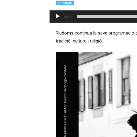
RIUDOMS
–
R
Reproductor
00:00
à
d'àudio
d
i
Riudoms continua la seva programació 
o
tradició, cultura i religió.
O
n
l
i
n
e