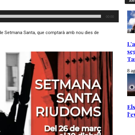
Altr
00:00
de Setmana Santa, que comptarà amb nou dies de