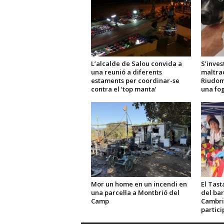
L’alcalde de Salou convida a
S’inves
una reunió a diferents
maltra
estaments per coordinar-se
Riudom
contra el ‘top manta’
una fo
Mor un home en un incendi en
El Tast
una parcel·la a Montbrió del
del bar
Camp
Cambri
partici