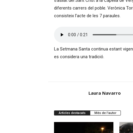
trasllat del Sant Crist a la Capella de V
diferents carrers del poble. Verònica To
consisteix l’acte de les 7 paraules.
La Setmana Santa continua estant vigent en
es considera una tradició.
Laura Navarro
Articles destacats
Més de l'autor