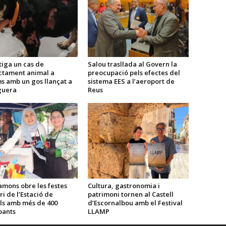
tiga un cas de
Salou trasllada al Govern la
ctament animal a
preocupació pels efectes del
s amb un gos llançat a
sistema EES a l’aeroport de
guera
Reus
amons obre les festes
Cultura, gastronomia i
ri de l’Estació de
patrimoni tornen al Castell
ls amb més de 400
d’Escornalbou amb el Festival
pants
LLAMP