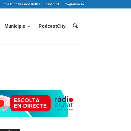
-te a la nostra newsletter
Publicitat
Programació
Municipis
PodcastCity