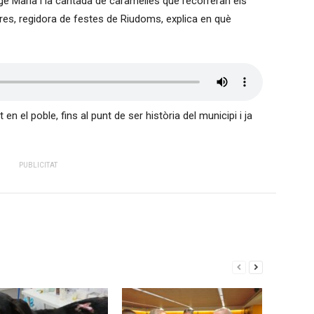
erge Maria i la cantada de caramelles que recorreran els
rres, regidora de festes de Riudoms, explica en què
 el poble, fins al punt de ser història del municipi i ja
PUBLICITAT