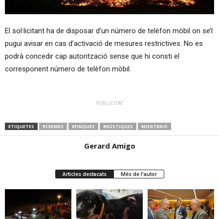
El sol·licitant ha de disposar d’un número de telèfon mòbil on se’l
pugui avisar en cas d’activació de mesures restrictives. No es
podrà concedir cap autorització sense que hi consti el
corresponent número de telèfon mòbil.
PUBLICITAT
ETIQUETES
#CREMES
#FINQUES
#RÚSTIQUES
MONTBRIÓ
Gerard Amigo
Articles destacats
Més de l'autor