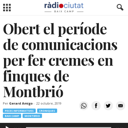
Obert el període
de comunicacions
per fer cremes en
finques de
Montbrió
Per
Gerard Amigo
-
22 octubre, 2019
PECES INFORMATIVES
CRONIQUES
BAIX CAMP
MONTBRIO
Reproductor