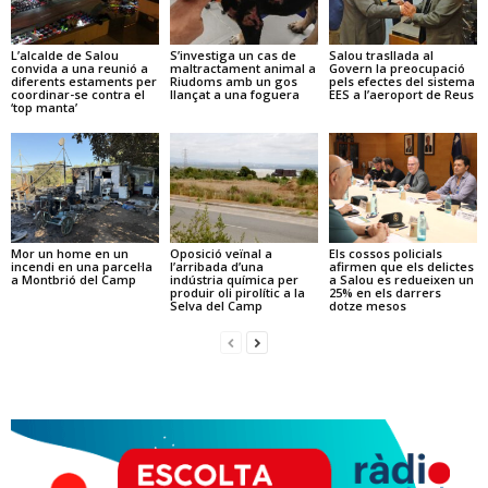
L’alcalde de Salou
S’investiga un cas de
Salou trasllada al
convida a una reunió a
maltractament animal a
Govern la preocupació
diferents estaments per
Riudoms amb un gos
pels efectes del sistema
coordinar-se contra el
llançat a una foguera
EES a l’aeroport de Reus
‘top manta’
Mor un home en un
Oposició veïnal a
Els cossos policials
incendi en una parcel·la
l’arribada d’una
afirmen que els delictes
a Montbrió del Camp
indústria química per
a Salou es redueixen un
produir oli pirolític a la
25% en els darrers
Selva del Camp
dotze mesos