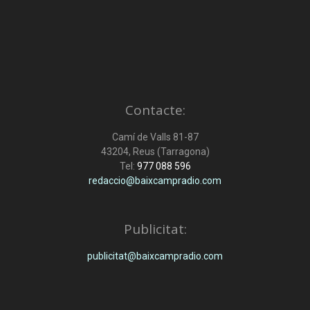
Contacte:
Camí de Valls 81-87
43204, Reus (Tarragona)
Tel:
977 088 596
redaccio@baixcampradio.com
Publicitat:
publicitat@baixcampradio.com