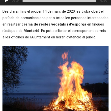
00:00
00:00
d'àudio
Des d’ara i fins el proper 14 de març de 2020, es troba obert el
període de comunicacions per a totes les persones interessades
en realitzar
crema de restes vegetals i d’esporga
en finques
rústiques de
Montbrió
. Es pot sol·licitar el corresponent permís
a les oficines de l’Ajuntament en horari d’atenció al públic.