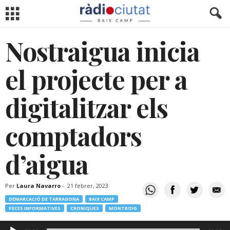
Nostraigua inicia
el projecte per a
digitalitzar els
comptadors
d’aigua
Per
Laura Navarro
-
21 febrer, 2023
DEMARCACIÓ DE TARRAGONA
BAIX CAMP
PECES INFORMATIVES
CRONIQUES
MONTROIG
Reproductor