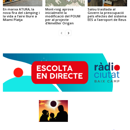
En marxa ATURA, la
Mont-roig aprova
Salou trasllada al
nova fira del càmping i
inicialment la
Govern la preocupació
la vida a l’aire lliure a
modificació del POUM
pels efectes del sistema
Miami Platja
per al projecte
EES a l’aeroport de Reus
d’Ametller Origen