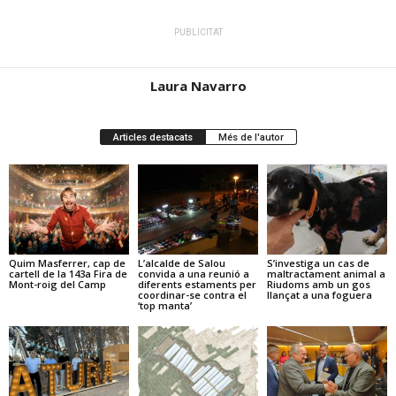
PUBLICITAT
Laura Navarro
Articles destacats
Més de l'autor
Quim Masferrer, cap de
L’alcalde de Salou
S’investiga un cas de
cartell de la 143a Fira de
convida a una reunió a
maltractament animal a
Mont-roig del Camp
diferents estaments per
Riudoms amb un gos
coordinar-se contra el
llançat a una foguera
‘top manta’