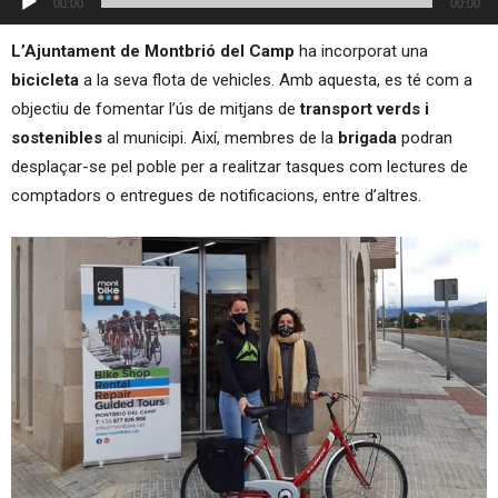
00:00
00:00
d'àudio
L’Ajuntament de Montbrió del Camp
ha incorporat una
bicicleta
a la seva flota de vehicles. Amb aquesta, es té com a
objectiu de fomentar l’ús de mitjans de
transport verds i
sostenibles
al municipi. Així, membres de la
brigada
podran
desplaçar-se pel poble per a realitzar tasques com lectures de
comptadors o entregues de notificacions, entre d’altres.