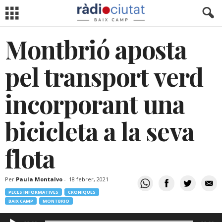
Montbrió aposta
pel transport verd
incorporant una
bicicleta a la seva
flota
Per
Paula Montalvo
-
18 febrer, 2021
PECES INFORMATIVES
CRONIQUES
BAIX CAMP
MONTBRIO
Reproductor