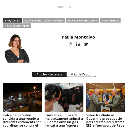
PUBLICITAT
ETIQUETES
AJUNTAMENT DE MONTBRIÓ
MONTBRIÓ DEL CAMP
SOSTENIBLE
TRANSPORT VERD
Paula Montalvo
Articles destacats
Més de l'autor
L’alcalde de Salou
S’investiga un cas de
Salou trasllada al
convida a una reunió a
maltractament animal a
Govern la preocupació
diferents estaments per
Riudoms amb un gos
pels efectes del sistema
coordinar-se contra el
llançat a una foguera
EES a l’aeroport de Reus