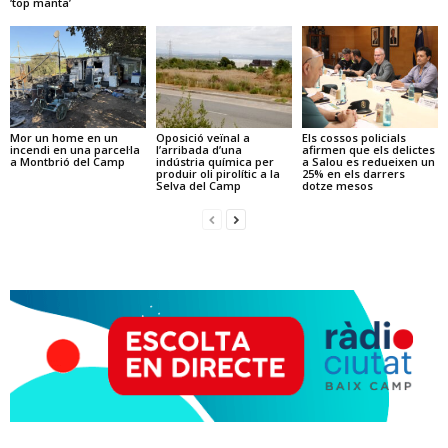
‘top manta’
Mor un home en un
Oposició veïnal a
Els cossos policials
incendi en una parcel·la
l’arribada d’una
afirmen que els delictes
a Montbrió del Camp
indústria química per
a Salou es redueixen un
produir oli pirolític a la
25% en els darrers
Selva del Camp
dotze mesos