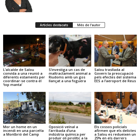
Articles destacats
Més de l'autor
L’alcalde de Salou
S’investiga un cas de
Salou trasllada al
convida a una reunió a
maltractament animal a
Govern la preocupació
diferents estaments per
Riudoms amb un gos
pels efectes del sistema
coordinar-se contra el
llançat a una foguera
EES a l’aeroport de Reus
‘top manta’
Mor un home en un
Oposició veïnal a
Els cossos policials
incendi en una parcel·la
l’arribada d’una
afirmen que els delictes
a Montbrió del Camp
indústria química per
a Salou es redueixen un
produir oli pirolític a la
25% en els darrers