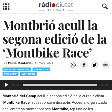
Montbrió acull la
segona edició de la
‘Montbike Race’
Per
Paula Montalvo
-
11 març, 2021
PECES INFORMATIVES
CRONIQUES
BAIX CAMP
MONTBRIO
Reproductor
00:00
00:00
d'àudio
Montbrió del Camp
acull la segona edició de la cursa ciclista
‘
Montbike Race
‘ aquest pròxim dissabte. Aquesta, organitzada
per l’empresa montbrionenca
Montbike
, rep una de les