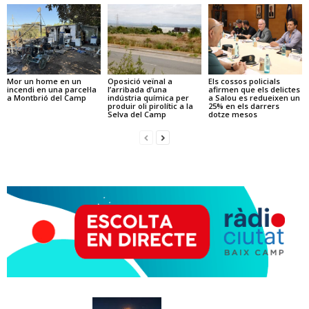
Mor un home en un
Oposició veïnal a
Els cossos policials
incendi en una parcel·la
l’arribada d’una
afirmen que els delictes
a Montbrió del Camp
indústria química per
a Salou es redueixen un
produir oli pirolític a la
25% en els darrers
Selva del Camp
dotze mesos