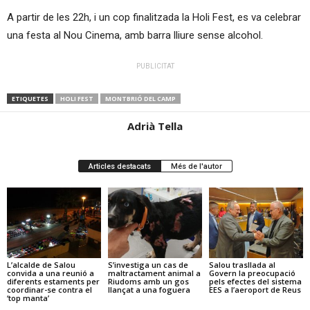
A partir de les 22h, i un cop finalitzada la Holi Fest, es va celebrar
una festa al Nou Cinema, amb barra lliure sense alcohol.
PUBLICITAT
ETIQUETES
HOLI FEST
MONTBRIÓ DEL CAMP
Adrià Tella
Articles destacats
Més de l'autor
L’alcalde de Salou
S’investiga un cas de
Salou trasllada al
convida a una reunió a
maltractament animal a
Govern la preocupació
diferents estaments per
Riudoms amb un gos
pels efectes del sistema
coordinar-se contra el
llançat a una foguera
EES a l’aeroport de Reus
‘top manta’