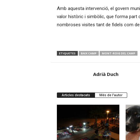
Amb aquesta intervenció, el govern munic
valor històric i simbòlic, que forma part
nombroses visites tant de fidels com de 
ETIQUETES
BAIX CAMP
MONT-ROIG DEL CAMP
Adrià Duch
Articles destacats
Més de l'autor