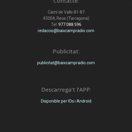
Contacte:
Camí de Valls 81-87
43204, Reus (Tarragona)
Tel:
977 088 596
redaccio@baixcampradio.com
Publicitat:
publicitat@baixcampradio.com
Descarrega't l'APP:
Disponible per IOs i Android