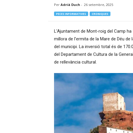
Per
Adrià Duch
-
26 setembre, 2025
–
R
PECES INFORMATIVES
CRONIQUES
à
d
i
L’Ajuntament de Mont-roig del Camp ha
o
millora de l’ermita de la Mare de Déu de
O
del municipi. La inversió total és de 17
n
del Departament de Cultura de la Generalit
l
i
de rellevància cultural.
n
e