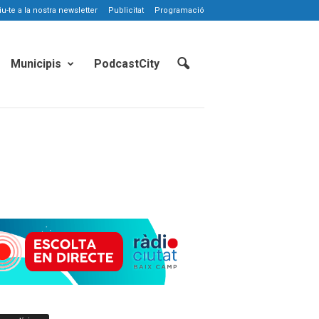
-te a la nostra newsletter
Publicitat
Programació
Municipis
PodcastCity