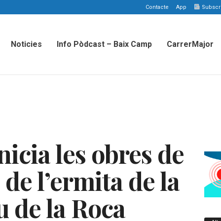
Contacte
App
Subscriu
Noticies
Info Pòdcast – Baix Camp
CarrerMajor
icia les obres de
de l’ermita de la
 de la Roca