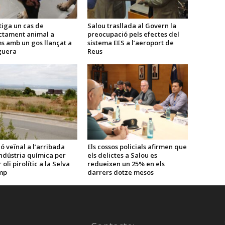
tiga un cas de
Salou trasllada al Govern la
ctament animal a
preocupació pels efectes del
s amb un gos llançat a
sistema EES a l’aeroport de
guera
Reus
ó veïnal a l’arribada
Els cossos policials afirmen que
ndústria química per
els delictes a Salou es
oli pirolític a la Selva
redueixen un 25% en els
mp
darrers dotze mesos