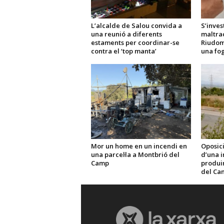
L’alcalde de Salou convida a
S’inves
una reunió a diferents
maltra
estaments per coordinar-se
Riudom
contra el ‘top manta’
una fo
Mor un home en un incendi en
Oposici
una parcel·la a Montbrió del
d’una i
Camp
produir 
del Ca